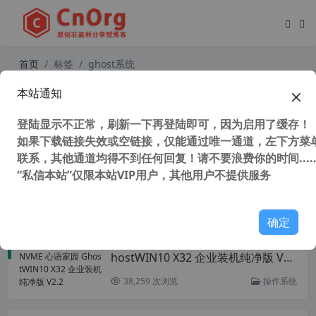
首页
标签
ghost系统
本站通知
独家自适应系统 Firewall App Blocke
r v1.9 中文版 一键禁止程序联网 系统
登陆显示不正常，刷新一下再登陆即可，因为启用了缓存！
自带防火墙配置软件 批量配置本地防
火墙
如果下载链接失效或空链接，仅能通过唯一通道，左下方菜单
联系，其他通道均得不到任何回复！请不要浪费你的时间.....
“私信本站”仅限本站VIP用户，其他用户不提供服务
31,186 次浏览
办公网络
确定
全网唯一支持UEFI NVME 心语家园 G
hostWIN10 X32 企业装机纯净版 V2.
2
38,259 次浏览
操作系统