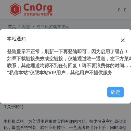
首页
标签
红白机游戏在线玩
本站通知
在线玩 小霸王 红白机（FC） 街机游
戏 小霸王，其乐无穷！
登陆显示不正常，刷新一下再登陆即可，因为启用了缓存！
如果下载链接失效或空链接，仅能通过唯一通道，左下方菜单
联系，其他通道均得不到任何回复！请不要浪费你的时间.....
“私信本站”仅限本站VIP用户，其他用户不提供服务
46,118 次浏览
童年游戏
确定
关于我们
本扎根草根，为普通用户提供实用有趣的内容。技术分享主打原创汉
化，聚焦系统封装、软件应用技巧，干货满满易懂好上手；同时原创