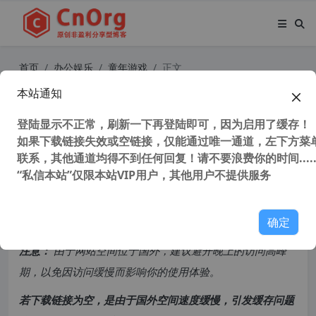
首页
办公娱乐
童年游戏
正文
本站通知
在线玩 小霸王 红白机（FC） 街机游
戏 小霸王，其乐无穷！
登陆显示不正常，刷新一下再登陆即可，因为启用了缓存！
如果下载链接失效或空链接，仅能通过唯一通道，左下方菜单
联系，其他通道均得不到任何回复！请不要浪费你的时间.....
46,118 次浏览
次阅读
“私信本站”仅限本站VIP用户，其他用户不提供服务
共计 556 个字符，预计需要花费 2 分钟才能阅读完成。
确定
原创文章，转载请注明：
转载自
cnorg.12hp.de
注意：
由于网站空间位于国外，建议避开晚上的访问高峰
期，以免因访问缓慢而影响你的使用体验。
若下载链接为空，是由于国外空间速度缓慢，引发缓存问题