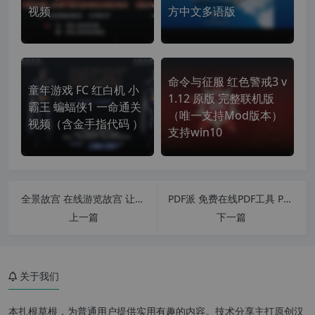
视频
方中文多语版
命令与征服 红色警戒3 v
童年游戏 FC 红白机 小
1.12 原版 完整联机版
霸王 蝙蝠侠1 一命通关
（唯一支持Mod版本）
视频（含金手指代码 ）
支持win10
全景故宫 在线游览故宫 让你不花一花钱游故宫
PDF派 免费在线PDF工具 PDF合并 pdf转word pdf转excel pdf转ppt
上一篇
下一篇
关于我们
本扎根草根，为普通用户提供实用有趣的内容。技术分享主打原创汉