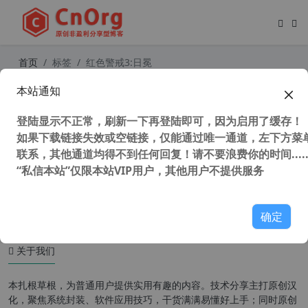
首页
标签
红色警戒3:日冕
本站通知
命令与征服 红色警戒3:日冕MOD 3.5.
8242.25318/3.184 版 最强中国阵营
登陆显示不正常，刷新一下再登陆即可，因为启用了缓存！
如果下载链接失效或空链接，仅能通过唯一通道，左下方菜单
联系，其他通道均得不到任何回复！请不要浪费你的时间.....
“私信本站”仅限本站VIP用户，其他用户不提供服务
34,722 次浏览
童年游戏
确定
关于我们
本扎根草根，为普通用户提供实用有趣的内容。技术分享主打原创汉
化，聚焦系统封装、软件应用技巧，干货满满易懂好上手；同时原创