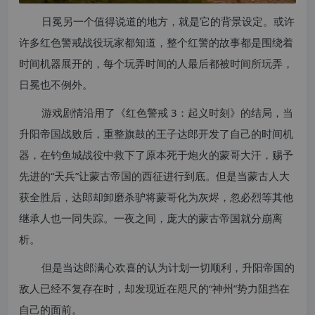
日冕另一个值得说道的地方，就是它的背景设定。或许
许多红色警戒战役玩家都知道，整个红警的故事都是围绕着
时间机器展开的，每个玩弄时间的人最后都被时间所玩弄，
日冕也不例外。
游戏剧情沿用了《红色警戒 3：起义时刻》的结局，当
升阳帝国战败后，重整旗鼓的王子达郎开发了自己的时间机
器，在钓鱼城战役中救下了原本死于炮火的蒙哥大汗，赐予
先进的“天兵”让蒙古帝国的西征进行到底。但是当蒙古人大
获全胜后，达郎却卸磨杀驴将蒙哥化为灰烬，忽必烈等其他
继承人也一同失踪。一夜之间，庞大的蒙古帝国就分崩离
析。
但是当达郎满心欢喜的认为计划一切顺利，升阳帝国的
敌人已经不复存在时，却发现近在咫尺的“神州”势力阻挡在
自己的面前。