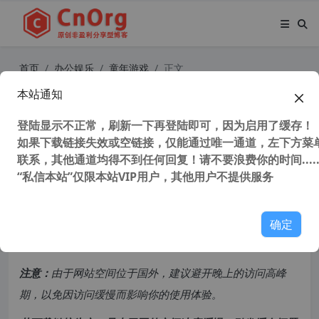
首页
办公娱乐
童年游戏
正文
本站通知
命令与征服 红色警戒3:日冕MOD 3.
5.8242.25318/3.184 版 最强中国阵
登陆显示不正常，刷新一下再登陆即可，因为启用了缓存！
如果下载链接失效或空链接，仅能通过唯一通道，左下方菜单
营
联系，其他通道均得不到任何回复！请不要浪费你的时间.....
“私信本站”仅限本站VIP用户，其他用户不提供服务
34,722 次浏览
次阅读
共计 6477 个字符，预计需要花费 17 分钟才能阅读完成。
确定
原创文章，转载请注明：
转载自
cnorg.12hp.de
注意：
由于网站空间位于国外，建议避开晚上的访问高峰
期，以免因访问缓慢而影响你的使用体验。