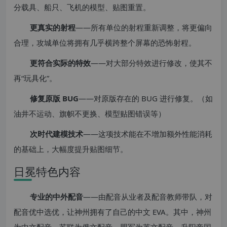
分载具、船只、飞机的模型、贴图重置。
更真实的射程
——所有单位的射程重新调整，将更偏向
合理，攻城单位将拥有几乎横跨整个屏幕的恐怖射程。
更符合实际的特效
——对大部分特效进行修改，使其不
再“玩具化”。
修复原版 BUG
——对原版存在的 BUG 进行修复。（如
油井不运动、旗帜不更换、模型贴图错误等）
次时代建模技术
——这项技术能在不增加额外性能消耗
的基础上，大幅度提升贴图细节。
日冕特色内容
专业的中外配音
——由配音从业者及配音教师带队，对
配音优中选优，让神州拥有了自己的中文 EVA。其中，神州
为中文配音，苏联为俄文配音，盟军为英文配音，升阳帝国