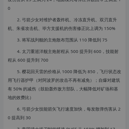
0
2. 弓箭少女对维护者轰炸机、冷冻直升机、双刃直升
机、朱雀攻击机、毕方支援机的伤害修正比上调为 150%
3. 将军战列舰的主炮散布范围从 110 降低到 75
4. 太刀重巡洋舰主炮射程从 500 提升到 600，技能射
程从 600 提升到 700
5. 樱花回天雷的价格从 1000 降低为 850，飞行状态改
用飞行器护甲（对阿波罗的攻击不再有减免）；自爆对建筑
有 50% 的减伤（鼓励轰炸敌方部队，大幅降低对矿场和基
地的效费比）
6. 弓箭少女技能箭矢飞行速度加快，每发散弹伤害从 2
0 提高到 30
7. 帝国武士拔刀时的移速 BUFF 从 150% 增加到 17