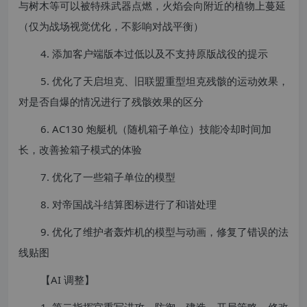
与树木等可以被特殊武器点燃，火焰会向附近的植物上蔓延
（仅为战场视觉优化，不影响对战平衡）
4. 添加客户端版本过低以及不支持原版战役的提示
5. 优化了天启坦克、旧联盟重型坦克残骸的运动效果，
对是否自爆的情况进行了残骸效果的区分
6. AC130 炮艇机（随机箱子单位）技能冷却时间加
长，改善捡箱子模式的体验
7. 优化了一些箱子单位的模型
8. 对帝国战斗结算图标进行了和谐处理
9. 优化了维护者轰炸机的模型与动画，修复了错误的法
线贴图
【AI 调整】
1. 第二指挥官重写进攻，防御，建造，开局策略，修改