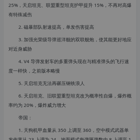
25%，天启坦克、联盟重型坦克护甲提升 15%，不再对高爆
有特殊减伤
2. 磁暴部队射速提高，单发伤害提高
3. 加强光荣级导弹巡洋舰的双联舰炮，使其能更好地应
对近身威胁
4. V4 导弹发射车的多重弹头现在与精准弹头的飞行速
度一样快，之前版本略慢
5. 天启坦克无法再碾压钢铁浪人
6. 天启坦克、旧联盟重型坦克改为概率性自爆，爆炸概
率约为 20%，爆炸威力增大
帝国：
1. 天狗机甲血量从 350 上调至 360，空中模式武器单
发伤害从 23 上调为 24，地面模式每弹匣弹数由 8 上调至 1