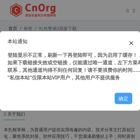
首页
标签
红色警戒3原版下载
本站通知
命令与征服 红色警戒3 v1.12 原版 完
整联机版（唯一支持Mod版本）支持
登陆显示不正常，刷新一下再登陆即可，因为启用了缓存！
win10
如果下载链接失效或空链接，仅能通过唯一通道，左下方菜单
联系，其他通道均得不到任何回复！请不要浪费你的时间.....
“私信本站”仅限本站VIP用户，其他用户不提供服务
121,553 次浏览
童年游戏
确定
关于我们
本扎根草根，为普通用户提供实用有趣的内容。技术分享主打原创汉
化，聚焦系统封装、软件应用技巧，干货满满易懂好上手；同时原创