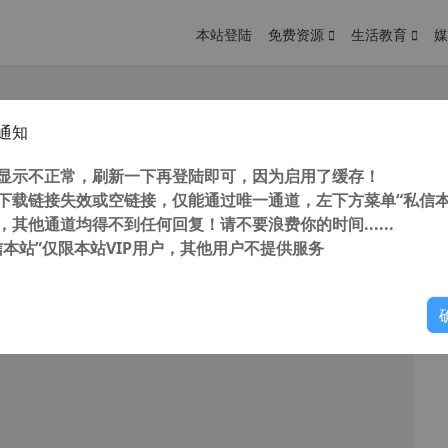
本站登陆
免费资源
生活教育
媒
通知
 Pro v7.7 32/64位 全插件中文版 交互式反汇编工具 静态逆向工具
您
明： 转载自cnorg.12hp.de 注意：由于网站空间位于国
显示不正常，刷新一下再登陆即可，因为启用了缓存！
的访问高峰期...
下载链接失效或空链接，仅能通过唯一通道，左下方菜单“私信本
，其他通道均得不到任何回复！请不要浪费你的时间......
信本站”仅限本站VIP用户，其他用户不提供服务
你
阅读
2026年5月19日