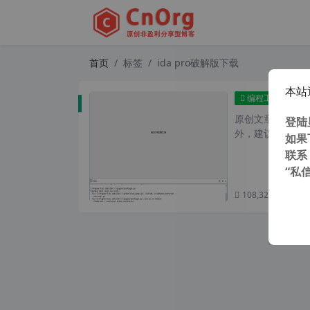
首页
标签
ida pro破解版下载
本站
IDA
编程工具
原创文章，转载请注
登陆
外，建议避开晚上
如果
联系
“私
108,324 次浏览
次