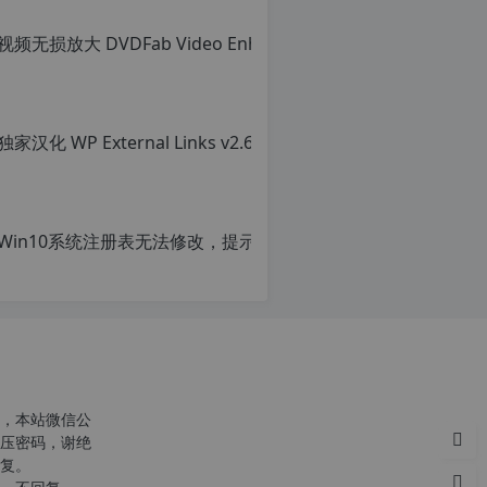
转
载
自
c
n
o
r
g.
1
2
h
p.
d
e
注
意：
由
于
网
站
空
，本站微信公
间
压密码，谢绝
位
复。
于
国