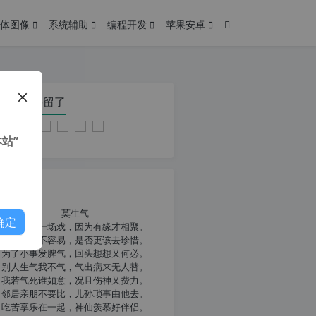
体图像
系统辅助
编程开发
苹果安卓
在本页停留了
站”
我共勉
莫生气
确定
人生就像一场戏，因为有缘才相聚。
相扶到老不容易，是否更该去珍惜。
为了小事发脾气，回头想想又何必。
别人生气我不气，气出病来无人替。
我若气死谁如意，况且伤神又费力。
邻居亲朋不要比，儿孙琐事由他去。
吃苦享乐在一起，神仙羡慕好伴侣。