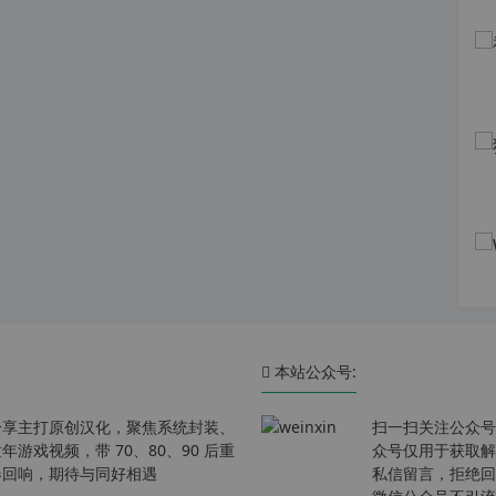
本站公众号:
分享主打原创汉化，聚焦系统封装、
扫一扫关注公众号
戏视频，带 70、80、90 后重
众号仅用于获取解
春回响，期待与同好相遇
私信留言，拒绝回