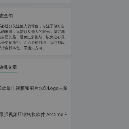
志金句
不必过分关注他人的评价，专注于做好自
己的事情；无需顾及他人的眼光，坚定地
走自己的路；避免过多抱怨，以免让心灵
承受更多负担。无论身处何地，我们都应
保持自我本色，不迷失方向。
随机文章
8款最佳视频和图片水印Lo
原
创
文
章，
转
载
请
注
明：