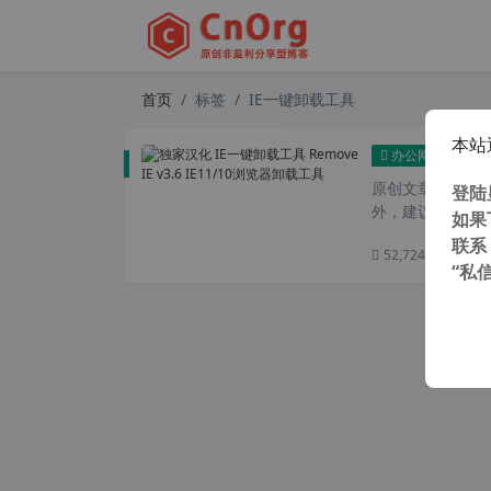
首页
标签
IE一键卸载工具
本站
独家汉
办公网络
原创文章，转载请注
登陆
外，建议避开晚上
如果
联系
52,724 次浏览
次
“私