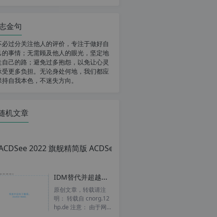
志金句
不必过分关注他人的评价，专注于做好自
己的事情；无需顾及他人的眼光，坚定地
走自己的路；避免过多抱怨，以免让心灵
承受更多负担。无论身处何地，我们都应
保持自我本色，不迷失方向。
随机文章
IDM替代并超越软件 Free Download Manager 支持多线程下载，支持磁力链接，下载速度飙升，下载国外资源超迅雷
原创文章，转载请注
明： 转载自 cnorg.12
hp.de 注意： 由于网
站空间位于国外，建议