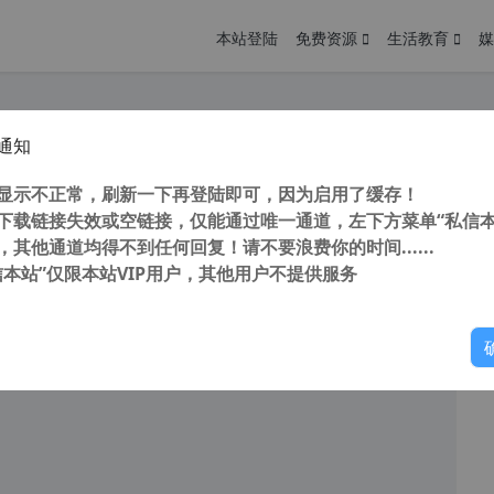
本站登陆
免费资源
生活教育
媒
通知
化 IE一键卸载工具 RemoveIE v3.6 IE11/10浏览器卸载工具
您
明： 转载自cnorg.12hp.de 注意：由于网站空间位于国
显示不正常，刷新一下再登陆即可，因为启用了缓存！
的访问高峰期...
下载链接失效或空链接，仅能通过唯一通道，左下方菜单“私信本
，其他通道均得不到任何回复！请不要浪费你的时间......
阅读
2026年3月31日
信本站”仅限本站VIP用户，其他用户不提供服务
你