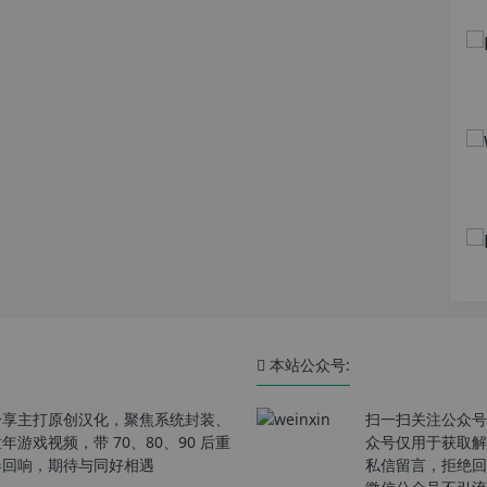
本站公众号:
分享主打原创汉化，聚焦系统封装、
扫一扫关注公众号
戏视频，带 70、80、90 后重
众号仅用于获取解
春回响，期待与同好相遇
私信留言，拒绝回