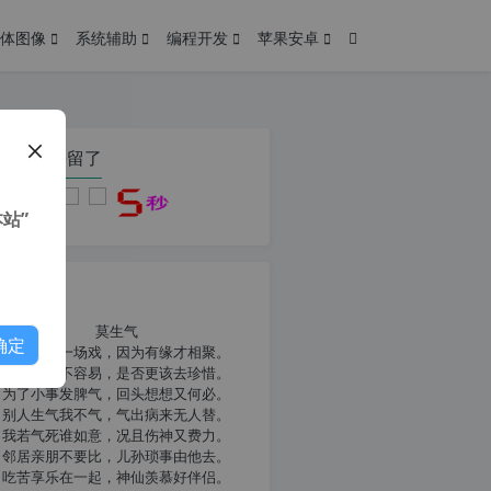
体图像
系统辅助
编程开发
苹果安卓
在本页停留了
站”
我共勉
莫生气
确定
人生就像一场戏，因为有缘才相聚。
相扶到老不容易，是否更该去珍惜。
为了小事发脾气，回头想想又何必。
别人生气我不气，气出病来无人替。
我若气死谁如意，况且伤神又费力。
邻居亲朋不要比，儿孙琐事由他去。
吃苦享乐在一起，神仙羡慕好伴侣。