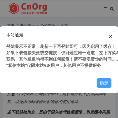
首页
办公娱乐
办公网络
正文
本站通知
独家汉化 IE一键卸载工具 RemoveIE
v3.6 IE11/10浏览器卸载工具
登陆显示不正常，刷新一下再登陆即可，因为启用了缓存！
如果下载链接失效或空链接，仅能通过唯一通道，左下方菜单
联系，其他通道均得不到任何回复！请不要浪费你的时间.....
52,724 次浏览
次阅读
“私信本站”仅限本站VIP用户，其他用户不提供服务
共计 2193 个字符，预计需要花费 6 分钟才能阅读完成。
确定
原创文章，转载请注明：
转载自
cnorg.12hp.de
注意：
由于网站空间位于国外，建议避开晚上的访问高峰
期，以免因访问缓慢而影响你的使用体验。
若下载链接为空，是由于国外空间速度缓慢，引发缓存问题