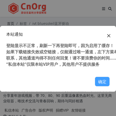
首页
标签
ivt bluesoleil蓝牙驱动
本站通知
蓝牙设备管理程序 IVT BlueSoleil (千
月蓝牙) v10.0.498.0完整最新破解版
登陆显示不正常，刷新一下再登陆即可，因为启用了缓存！
38,766 次浏览
系统相关
如果下载链接失效或空链接，仅能通过唯一通道，左下方菜单
联系，其他通道均得不到任何回复！请不要浪费你的时间.....
“私信本站”仅限本站VIP用户，其他用户不提供服务
关于我们
确定
本扎根草根，为普通用户提供实用有趣的内容。技术分享主打原创汉
化，聚焦系统封装、软件应用技巧，干货满满易懂好上手；同时原创
分享童年游戏视频，带 70、80、90 后重温像素热血时光。这里无商
业喧嚣，唯技术交流与青春回响，期待与同好相遇
私信本站
广告合作
版权声明
捐赠VIP
友情链接