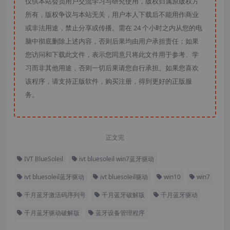
仅供本站会员用户交流学习与研究使用，版权归属原版权方
所有，版权争议与本站无关，用户本人下载后不能用作商业
或非法用途，禁止分享或传播。需在 24 个小时之内从您的电
脑中彻底删除上述内容，否则后果均由用户承担责任；如果
您访问和下载此文件，表示您同意只将此文件用于参考、学
习而非其他用途，否则一切后果请您自行承担。如果您喜欢
该程序，请支持正版软件，购买注册，得到更好的正版服
务。
正文完
IVT BlueSoleil
ivt bluesoleil win7蓝牙驱动
ivt bluesoleil蓝牙驱动
ivt bluesoleil驱动
win10
win7
千月蓝牙激活码序列号
千月蓝牙破解版
千月蓝牙驱动
千月蓝牙驱动破解版
蓝牙设备管理程序