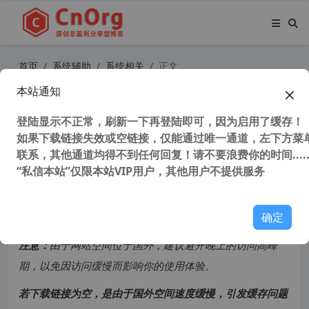
首页
系统辅助
系统相关
正文
本站通知
蓝牙设备管理程序 IVT BlueSoleil (千
月蓝牙) v10.0.498.0完整最新破解版
登陆显示不正常，刷新一下再登陆即可，因为启用了缓存！
如果下载链接失效或空链接，仅能通过唯一通道，左下方菜单
联系，其他通道均得不到任何回复！请不要浪费你的时间.....
38,766 次浏览
次阅读
“私信本站”仅限本站VIP用户，其他用户不提供服务
共计 1650 个字符，预计需要花费 5 分钟才能阅读完成。
确定
原创文章，转载请注明：
转载自
cnorg.12hp.de
注意：
由于网站空间位于国外，建议避开晚上的访问高峰
期，以免因访问缓慢而影响你的使用体验。
若下载链接为空，是由于国外空间速度缓慢，引发缓存问题