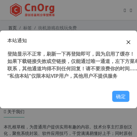
首页
标签
街机游戏在线玩免费
本站通知
在线玩 小霸王 红白机（FC） 街机游
戏 小霸王，其乐无穷！
登陆显示不正常，刷新一下再登陆即可，因为启用了缓存！
如果下载链接失效或空链接，仅能通过唯一通道，左下方菜单
联系，其他通道均得不到任何回复！请不要浪费你的时间.....
“私信本站”仅限本站VIP用户，其他用户不提供服务
46,118 次浏览
童年游戏
确定
关于我们
本扎根草根，为普通用户提供实用有趣的内容。技术分享主打原创汉
化，聚焦系统封装、软件应用技巧，干货满满易懂好上手；同时原创