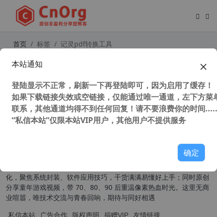
首页
标签
记灵pdf转换工具
本站通知
最简单PDF转换工具 PDF Shaper Pr
ofessional v13.8 x86/x64中文破解版
登陆显示不正常，刷新一下再登陆即可，因为启用了缓存！
PDF阅读器
如果下载链接失效或空链接，仅能通过唯一通道，左下方菜单
35,205 次浏览
办公网络
联系，其他通道均得不到任何回复！请不要浪费你的时间.....
“私信本站”仅限本站VIP用户，其他用户不提供服务
关于我们
确定
本扎根草根，为普通用户提供实用有趣的内容。技术分享主打原创汉
化，聚焦系统封装、软件应用技巧，干货满满易懂好上手；同时原创
分享童年游戏视频，带 70、80、90 后重温像素热血时光。这里无商
业喧嚣，唯技术交流与青春回响，期待与同好相遇
私信本站
广告合作
版权声明
捐赠VIP
友情链接