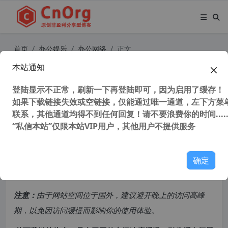
首页
办公娱乐
办公网络
正文
本站通知
最简单PDF转换工具 PDF Shaper Pr
ofessional v13.8 x86/x64中文破解
登陆显示不正常，刷新一下再登陆即可，因为启用了缓存！
如果下载链接失效或空链接，仅能通过唯一通道，左下方菜单
版 PDF阅读器
联系，其他通道均得不到任何回复！请不要浪费你的时间.....
“私信本站”仅限本站VIP用户，其他用户不提供服务
35,205 次浏览
次阅读
共计 2197 个字符，预计需要花费 6 分钟才能阅读完成。
确定
原创文章，转载请注明：
转载自
cnorg.12hp.de
注意：
由于网站空间位于国外，建议避开晚上的访问高峰
期，以免因访问缓慢而影响你的使用体验。