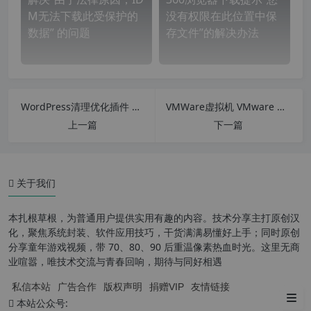
M无法下载此受保护的
没有权限在此位置中保
数据” 的问题
存文件”的解决办法
WordPress清理优化插件 WPS Cleaner v1.6.6 汉化中文版
VMWare虚拟机 VMware Workstation Pro 10-17 正式版 支持winxp-win11系统
上一篇
下一篇
关于我们
本扎根草根，为普通用户提供实用有趣的内容。技术分享主打原创汉
化，聚焦系统封装、软件应用技巧，干货满满易懂好上手；同时原创
分享童年游戏视频，带 70、80、90 后重温像素热血时光。这里无商
业喧嚣，唯技术交流与青春回响，期待与同好相遇
私信本站
广告合作
版权声明
捐赠VIP
友情链接
官网
本站公众号: