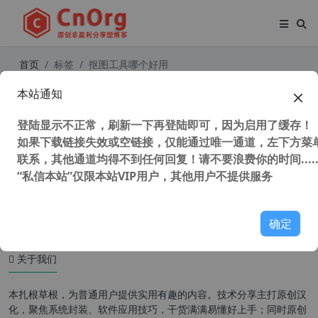
首页
标签
抠图工具哪个好用
本站通知
BgSub - 免费AI自动抠图工具 最高40
96×4096分辨率 本地离线处理 无需上
登陆显示不正常，刷新一下再登陆即可，因为启用了缓存！
传图片 去背景 换背景 抠图
如果下载链接失效或空链接，仅能通过唯一通道，左下方菜单
联系，其他通道均得不到任何回复！请不要浪费你的时间.....
“私信本站”仅限本站VIP用户，其他用户不提供服务
43,636 次浏览
图形图像
确定
关于我们
本扎根草根，为普通用户提供实用有趣的内容。技术分享主打原创汉
化，聚焦系统封装、软件应用技巧，干货满满易懂好上手；同时原创