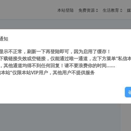
本站登陆
免费资源
生活教育
媒
通知
DF转换工具 PDF Shaper Professional v13.8 x86/x64中文破解版 PDF阅读器
您
明： 转载自 cnorg.12hp.de 注意： 由于网站空间位于国
显示不正常，刷新一下再登陆即可，因为启用了缓存！
访问高...
下载链接失效或空链接，仅能通过唯一通道，左下方菜单“私信本
，其他通道均得不到任何回复！请不要浪费你的时间......
信本站”仅限本站VIP用户，其他用户不提供服务
你
阅读
2026年6月4日