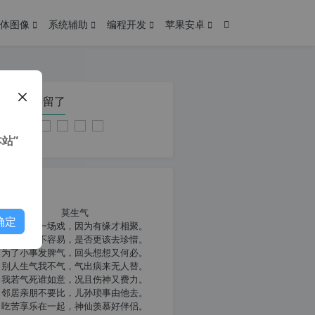
体图像
系统辅助
编程开发
苹果安卓
在本页停留了
站”
我共勉
莫生气
确定
人生就像一场戏，因为有缘才相聚。
相扶到老不容易，是否更该去珍惜。
为了小事发脾气，回头想想又何必。
别人生气我不气，气出病来无人替。
我若气死谁如意，况且伤神又费力。
邻居亲朋不要比，儿孙琐事由他去。
吃苦享乐在一起，神仙羡慕好伴侣。