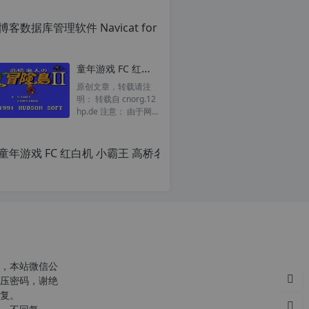
童年游戏 FC 红白机 小霸王 高桥名人的冒险岛2 一命通关视频
原创文章，转载请注
明： 转载自 cnorg.12
hp.de 注意： 由于网
站空间位于国外，建议
避开晚上的访问高...
，本站微信公
压密码，谢绝
复。
c