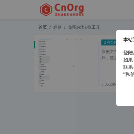
首页
标签
免费pdf转换工具
本站
最简单P
办公网络
原创文章，转载请注
登陆
外，建议避开晚上的
如果
联系
“私
35,205 次浏览
次