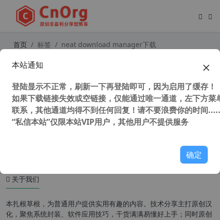
首页
标签
neat download manager下载
本站通知
独家汉化 NDM下载器 Neat Downlo
ad Manager v1.4.24 汉化中文版 (唯
登陆显示不正常，刷新一下再登陆即可，因为启用了缓存！
一取代idm下载器软件)
如果下载链接失效或空链接，仅能通过唯一通道，左下方菜单
联系，其他通道均得不到任何回复！请不要浪费你的时间.....
“私信本站”仅限本站VIP用户，其他用户不提供服务
114,859 次浏览
办公网络
确定
关于我们
本扎根草根，为普通用户提供实用有趣的内容。技术分享主打原创汉
化，聚焦系统封装、软件应用技巧，干货满满易懂好上手；同时原创