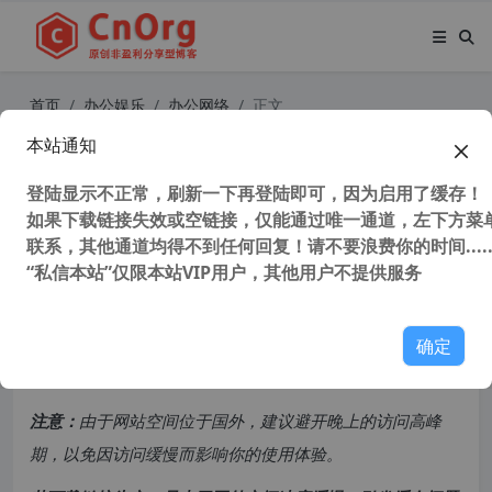
首页
办公娱乐
办公网络
正文
本站通知
独家汉化 NDM下载器 Neat Downlo
ad Manager v1.4.24 汉化中文版 (唯
登陆显示不正常，刷新一下再登陆即可，因为启用了缓存！
如果下载链接失效或空链接，仅能通过唯一通道，左下方菜单
一取代idm下载器软件)
联系，其他通道均得不到任何回复！请不要浪费你的时间.....
“私信本站”仅限本站VIP用户，其他用户不提供服务
114,859 次浏览
次阅读
共计 1552 个字符，预计需要花费 4 分钟才能阅读完成。
确定
原创文章，转载请注明：
转载自
cnorg.12hp.de
注意：
由于网站空间位于国外，建议避开晚上的访问高峰
期，以免因访问缓慢而影响你的使用体验。