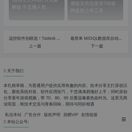
册版支持百度等700多
解版 中文懒人包
网盘的上传工具
远控软件别瞎选！Todesk vs 向日葵实测对比，不同需求对应不同神工具
最简单 MSSQL数据库自动备份工具 v1.1 便捷版 MS SQL Server数据库自动备份工具
上一篇
下一篇
关于我们
本扎根草根，为普通用户提供实用有趣的内容。技术分享主打原创汉
化，聚焦系统封装、软件应用技巧，干货满满易懂好上手；同时原创
分享童年游戏视频，带 70、80、90 后重温像素热血时光。这里无商
【软件特色】
业喧嚣，唯技术交流与青春回响，期待与同好相遇
私信本站
广告合作
版权声明
捐赠VIP
友情链接
【使用教程】
本站公众号: