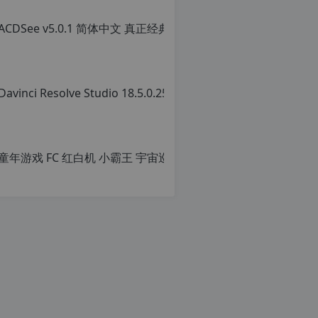
ACD
转
载
原
请
创
注
文
明：
章，
转
转
载
载
自
请
c
注
n
明：
o
转
r
载
g.
自
1
c
2
n
h
o
p.
r
d
g.
e
1
注
2
意：
h
由
p.
于
d
网
e
站