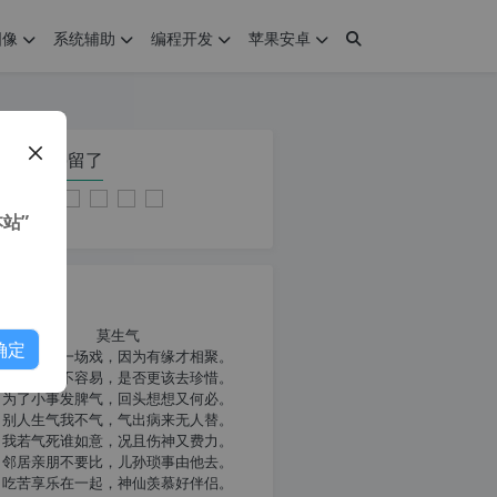
图像
系统辅助
编程开发
苹果安卓
在本页停留了
站”
我共勉
莫生气
确定
人生就像一场戏，因为有缘才相聚。
相扶到老不容易，是否更该去珍惜。
为了小事发脾气，回头想想又何必。
别人生气我不气，气出病来无人替。
我若气死谁如意，况且伤神又费力。
邻居亲朋不要比，儿孙琐事由他去。
吃苦享乐在一起，神仙羡慕好伴侣。