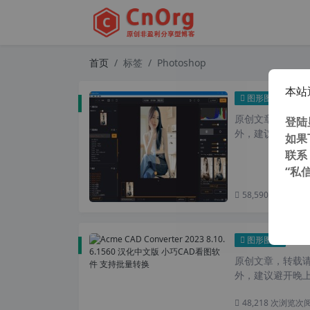
首页
标签
Photoshop
本站
Radi
图形图像
原创文章，转载请注
登陆
外，建议避开晚上的
如果
联系
“私
58,590 次浏览
次
Acme
图形图像
原创文章，转载请注
外，建议避开晚上
48,218 次浏览
次