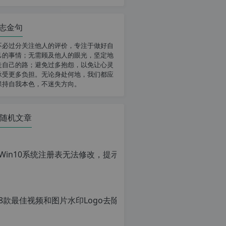
志金句
不必过分关注他人的评价，专注于做好自
己的事情；无需顾及他人的眼光，坚定地
走自己的路；避免过多抱怨，以免让心灵
承受更多负担。无论身处何地，我们都应
保持自我本色，不迷失方向。
随机文章
8款最佳视频和图片水印Lo
原
创
文
章，