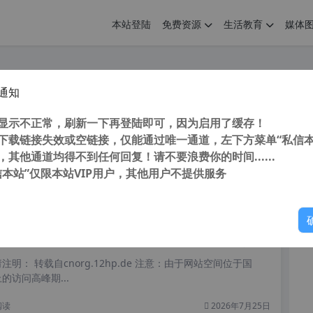
本站登陆
免费资源
生活教育
媒体
通知
ant Photo 1.1.2.279 中文破解版 附汉化预设 Ai智能一键自动修图软件 PS中文滤镜插件
您
明： 转载自 cnorg.12hp.de 注意： 由于网站空间位于国
显示不正常，刷新一下再登陆即可，因为启用了缓存！
访问高...
下载链接失效或空链接，仅能通过唯一通道，左下方菜单“私信本
，其他通道均得不到任何回复！请不要浪费你的时间......
信本站”仅限本站VIP用户，其他用户不提供服务
你
阅读
2026年7月26日
 CAD Converter 2023 8.10.6.1560 汉化中文版 小巧CAD看图软件 支持批量转换
明： 转载自cnorg.12hp.de 注意：由于网站空间位于国
的访问高峰期...
阅读
2026年7月25日