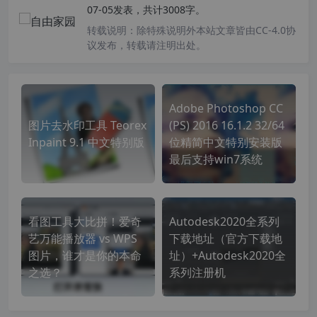
07-05发表，共计3008字。
转载说明：
除特殊说明外本站文章皆由CC-4.0协
议发布，转载请注明出处。
Adobe Photoshop CC
图片去水印工具 Teorex
(PS) 2016 16.1.2 32/64
Inpaint 9.1 中文特别版
位精简中文特别安装版
最后支持win7系统
看图工具大比拼！爱奇
Autodesk2020全系列
艺万能播放器 vs WPS
下载地址（官方下载地
图片，谁才是你的本命
址）+Autodesk2020全
之选？
系列注册机