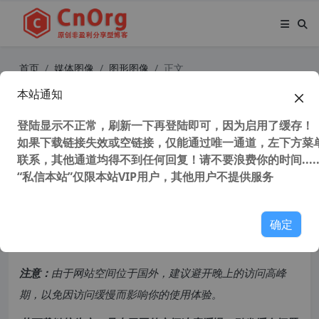
首页
媒体图像
图形图像
正文
本站通知
Extensions Plus For PS CC (PS超级
扩展面板) 含Ps滤镜、PS增效工具 v5.
登陆显示不正常，刷新一下再登陆即可，因为启用了缓存！
如果下载链接失效或空链接，仅能通过唯一通道，左下方菜单
4 汉化安装版
联系，其他通道均得不到任何回复！请不要浪费你的时间.....
“私信本站”仅限本站VIP用户，其他用户不提供服务
30,522 次浏览
次阅读
共计 3008 个字符，预计需要花费 8 分钟才能阅读完成。
确定
原创文章，转载请注明：
转载自
cnorg.12hp.de
注意：
由于网站空间位于国外，建议避开晚上的访问高峰
期，以免因访问缓慢而影响你的使用体验。