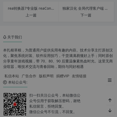
rea转换器7专业版 reaConverter Pro v7.787 图片格式批量转换工具 简体中文特别版
独家汉化 全局代理客户端 Proxifier v4.12.0.1 汉化中文版 配合Fiddler可抓取任何软件联网信息
上一篇
下一篇
关于我们
Extensions Plus For PS CC 所
含部分滤镜或特效工具列表：
本扎根草根，为普通用户提供实用有趣的内容。技术分享主打原创汉
化，聚焦系统封装、软件应用技巧，干货满满易懂好上手；同时原创
PS 超级扩展面板 (Extensions Pl
分享童年游戏视频，带 70、80、90 后重温像素热血时光。这里无商
us For PS CC) 安装教程：
业喧嚣，唯技术交流与青春回响，期待与同好相遇
私信本站
广告合作
版权声明
捐赠VIP
友情链接
下载地址：
本站公众号:
扫一扫关注公众号，本站微信公
众号仅用于获取解压密码，谢绝
私信留言，拒绝回复。
微信公众号不引流，不回复。