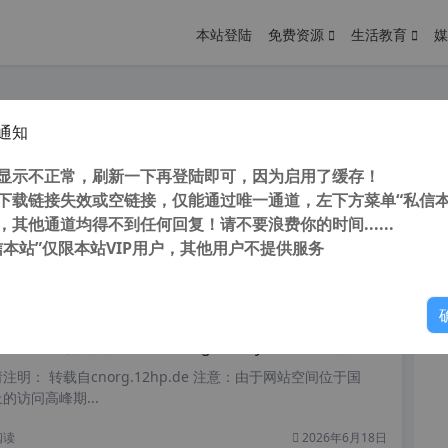
本站登陆
免费资源
生活教育
媒
通知
CS2(Adobe photoshop cs2) v9.0 简体中文精简版
您
明： 转载自cnorg.12hp.de 注意：由于网站空间位于国
显示不正常，刷新一下再登陆即可，因为启用了缓存！
的访问高峰期...
下载链接失效或空链接，仅能通过唯一通道，左下方菜单“私信本
，其他通道均得不到任何回复！请不要浪费你的时间......
信本站”仅限本站VIP用户，其他用户不提供服务
你
阅读
2026年6月19日
if动画制作软件Adobe Imageready CS2 9.0 简体中文绿色版
明： 转载自cnorg.12hp.de 注意：由于网站空间位于国
的访问高峰期...
阅读
2026年6月18日