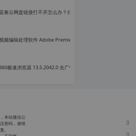
转
载
自
c
n
o
r
g.
1
c
2
n
36
h
o
p.
r
原
d
g
创
e
1
文
注
2
章
意：
h
转
由
p
载
于
d
请
网
e
注
站
明
空
转
，本站微信公
间
载
压密码，谢绝
位
自
复。
于
c
国