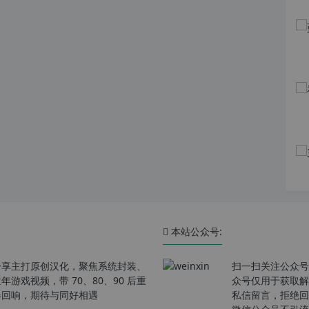
本站公众号:
分享主打原创汉化，聚焦系统封装、
扫一扫关注公众号
戏视频，带 70、80、90 后重
众号仅用于获取解
春回响，期待与同好相遇
私信留言，拒绝回