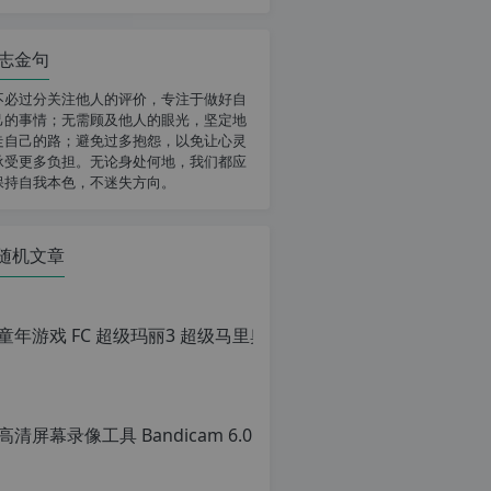
志金句
不必过分关注他人的评价，专注于做好自
己的事情；无需顾及他人的眼光，坚定地
走自己的路；避免过多抱怨，以免让心灵
承受更多负担。无论身处何地，我们都应
保持自我本色，不迷失方向。
随机文章
童年游戏 FC
原
创
文
章，
转
载
请
注
明：