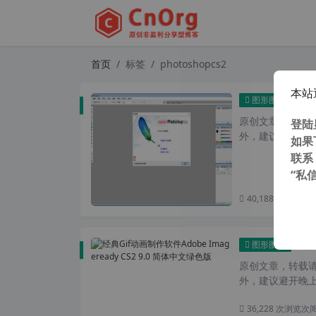
首页
标签
photoshopcs2
本站
PS 
图形图像
原创文章，转载请注
登陆
外，建议避开晚上
如果
联系
“私
40,188 次浏览
次
经典G
图形图像
原创文章，转载请注
外，建议避开晚上
36,228 次浏览
次