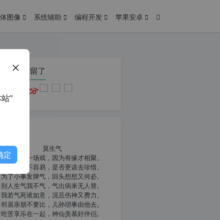
体图像
系统辅助
编程开发
苹果安卓
在本页停留了
站”
我共勉
莫生气
确定
人生就像一场戏，因为有缘才相聚。
相扶到老不容易，是否更该去珍惜。
为了小事发脾气，回头想想又何必。
别人生气我不气，气出病来无人替。
我若气死谁如意，况且伤神又费力。
邻居亲朋不要比，儿孙琐事由他去。
吃苦享乐在一起，神仙羡慕好伴侣。