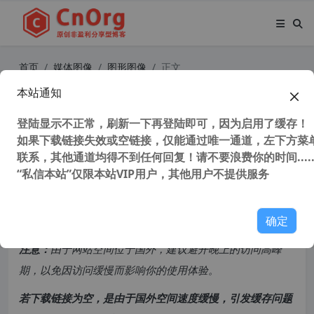
首页
媒体图像
图形图像
正文
本站通知
经典Gif动画制作软件Adobe Imager
eady CS2 9.0 简体中文绿色版
登陆显示不正常，刷新一下再登陆即可，因为启用了缓存！
如果下载链接失效或空链接，仅能通过唯一通道，左下方菜单
联系，其他通道均得不到任何回复！请不要浪费你的时间.....
36,228 次浏览
次阅读
“私信本站”仅限本站VIP用户，其他用户不提供服务
共计 328 个字符，预计需要花费 1 分钟才能阅读完成。
确定
原创文章，转载请注明：
转载自
cnorg.12hp.de
注意：
由于网站空间位于国外，建议避开晚上的访问高峰
期，以免因访问缓慢而影响你的使用体验。
若下载链接为空，是由于国外空间速度缓慢，引发缓存问题