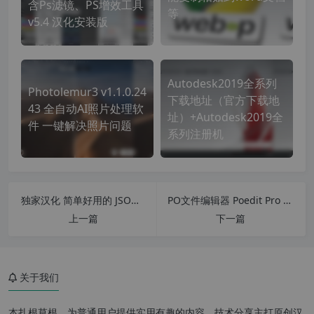
含Ps滤镜、PS增效工具
等
v5.4 汉化安装版
Autodesk2019全系列
Photolemur3 v1.1.0.24
下载地址（官方下载地
43 全自动AI照片处理软
址）+Autodesk2019全
件 一键解决照片问题
系列注册机
独家汉化 简单好用的 JSON编辑器 Json Editor v1.0 汉化博客主题插件必备
PO文件编辑器 Poedit Pro v3.1.1.6476 中文特别版 博客主题插件语言编辑器
上一篇
下一篇
关于我们
本扎根草根，为普通用户提供实用有趣的内容。技术分享主打原创汉