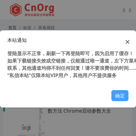
首页
标签
屏幕捕获
本站通知
实用小巧的截图工具 WinSnap v5.3.4
简体中文注册版 支持截图编辑 屏幕捕
登陆显示不正常，刷新一下再登陆即可，因为启用了缓存！
获
如果下载链接失效或空链接，仅能通过唯一通道，左下方菜单
联系，其他通道均得不到任何回复！请不要浪费你的时间.....
“私信本站”仅限本站VIP用户，其他用户不提供服务
37,462 次浏览
图形图像
确定
谷歌chrome内核浏览器 设置启动参
数方法 Chrome启动参数大全