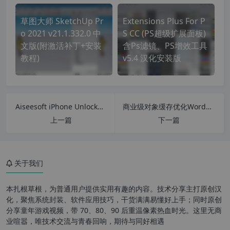
草图大师 SketchUp Pr
Extensions Plus For P
o 2021 v21.1.332.0 中
S CC (PS超级扩展面板)
文版(附激活补丁+安装
含Ps滤镜、PS增效工具
教程)
v5.4 汉化安装版
Aiseesoft iPhone Unlocker v2.0.8 中文特别版 苹果设备解锁工具
商业级对象缓存优化WordPress插件 Redis Object Cache Pro v1.16.3 对象缓存专业汉化版
上一篇
下一篇
关于我们
本扎根草根，为普通用户提供实用有趣的内容。技术分享主打原创汉
化，聚焦系统封装、软件应用技巧，干货满满易懂好上手；同时原创
分享童年游戏视频，带 70、80、90 后重温像素热血时光。这里无商
软件特色
业喧嚣，唯技术交流与青春回响，期待与同好相遇