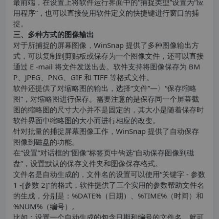
最前端，在设置上将软件运行界面中的“捕捉类型”设置为“应
用程序”，也可以直接使用软件定义的快捷键进行窗口的捕
捉。
三、多种方式的图像输出
对于所捕捉的屏幕图像，WinSnap 提供了多种图像输出方
式，可以复制到剪贴板或保存为一个图像文件，还可以直接
通过 E -mail 将文件发送出去。软件支持将图像保存为 BM
P、JPEG、PNG、GIF 和 TIFF 等格式文件。
软件还提供了对缩略图的输出，选择“文件”—〉“保存缩略
图”，对缩略图进行保存。需要注意的是保存同一个屏幕截
图的缩略图的尺寸大小并不是固定的，其大小是随着保存时
软件界面中缩略图的大小而进行相应的改变。
针对批量的捕捉屏幕图像工作，WinSnap 提供了自动保存
图像到磁盘的功能。
在“设置”对话框的“图像”标签页中钩选“自动保存图像到磁
盘”，设置默认的保存文件夹和图像保存格式。
文件名是自动生成的，文件名的设置可以使用“关键字 - 参数
1 -[参数 2]”的格式，软件提供了三个实用的参数帮助文件名
的生成，分别是：%DATE%（日期）、%TIME%（时间）和
%NUM%（编号）。
比如：设置一个自动生成的包含日期和编号的文件名，就可