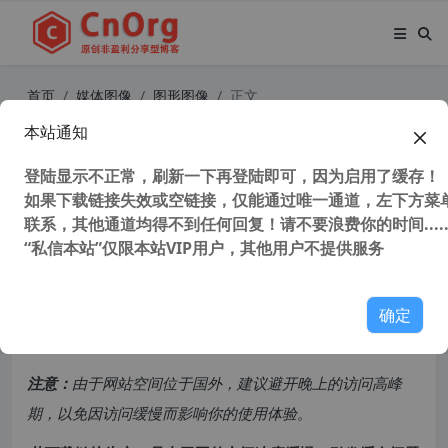
首页
媒体图像
图形图像
正文
本站通知
实用小巧的截图工具 WinSnap v5.3.4
简体中文注册版 支持截图编辑 屏幕
登陆显示不正常，刷新一下再登陆即可，因为启用了缓存！
如果下载链接失效或空链接，仅能通过唯一通道，左下方菜单
捕获
联系，其他通道均得不到任何回复！请不要浪费你的时间.....
“私信本站”仅限本站VIP用户，其他用户不提供服务
37,462 次浏览
次阅读
共计 2278 个字符，预计需要花费 6 分钟才能阅读完成。
确定
原创文章，转载请注明：
转载自
cnorg.12hp.de
注意：
由于网站空间位于国外，建议避开晚上的访问高峰
期，以免因访问缓慢而影响你的使用体验。