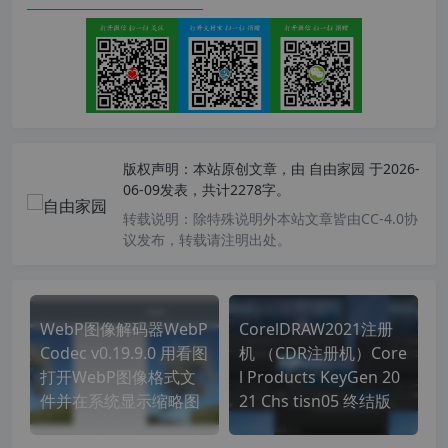
版权声明：
本站原创文章，由
自由家园
于2026-
06-09发表，共计2278字。
转载说明：
除特殊说明外本站文章皆由CC-4.0协
议发布，转载请注明出处。
WebP图像解码器WebP
CorelDRAW2021注册
Codec v0.19.9.0 用看图
机 （CDR注册机）Core
打开WebP图像格式文
l Products KeyGen 20
件并在系统显示缩略图
21 Chs tisn05 终结版