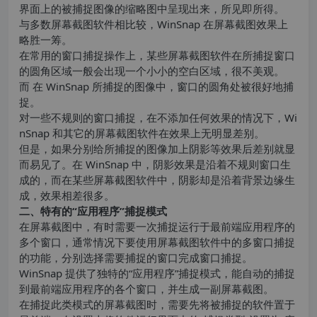
界面上的被捕捉图像的缩略图中呈现出来，所见即所得。
与多数屏幕截图软件相比较，WinSnap 在屏幕截图效果上
略胜一筹。
在常用的窗口捕捉操作上，某些屏幕截图软件在所捕捉窗口
的圆角区域一般会出现一个小小的空白区域，很不美观。
而 在 WinSnap 所捕捉的图像中，窗口的圆角处被很好地捕
捉。
对一些不规则的窗口捕捉，在不添加任何效果的情况下，Wi
nSnap 和其它的屏幕截图软件在效果上无明显差别。
但是，如果分别给所捕捉的图像加上阴影等效果后差别就显
而易见了。在 WinSnap 中，阴影效果是沿着不规则窗口生
成的，而在某些屏幕截图软件中，阴影却是沿着背景边缘生
成，效果相差很多。
二、特有的“应用程序”捕捉模式
在屏幕截图中，有时需要一次捕捉运行于最前端应用程序的
多个窗口，通常情况下要使用屏幕截图软件中的多窗口捕捉
的功能，分别选择需要捕捉的窗口完成窗口捕捉。
WinSnap 提供了独特的“应用程序”捕捉模式，能自动的捕捉
到最前端应用程序的各个窗口，并生成一副屏幕截图。
在捕捉此类模式的屏幕截图时，需要先将被捕捉的软件置于