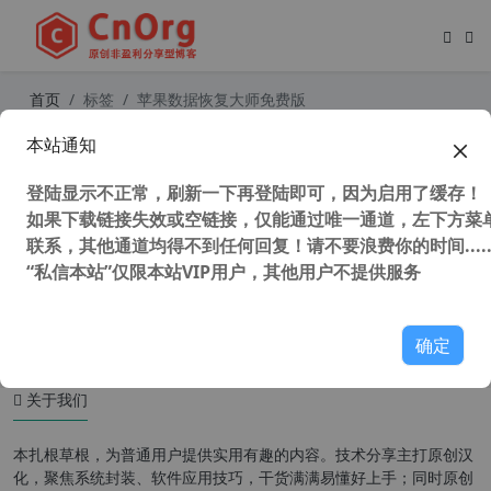
首页
标签
苹果数据恢复大师免费版
本站通知
独家汉化 Tenorshare UltData for i
OS 9.4.16.0 中文版 苹果数据恢复软
登陆显示不正常，刷新一下再登陆即可，因为启用了缓存！
件
如果下载链接失效或空链接，仅能通过唯一通道，左下方菜单
联系，其他通道均得不到任何回复！请不要浪费你的时间.....
“私信本站”仅限本站VIP用户，其他用户不提供服务
36,343 次浏览
苹果移动
确定
关于我们
本扎根草根，为普通用户提供实用有趣的内容。技术分享主打原创汉
化，聚焦系统封装、软件应用技巧，干货满满易懂好上手；同时原创