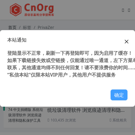
首页
标签
PrivaZer
本站通知
查看电脑操作记录和清除工具 ShellB
ag AnalyZer & Cleaner v1.3.0 绿色
登陆显示不正常，刷新一下再登陆即可，因为启用了缓存！
中文版
如果下载链接失效或空链接，仅能通过唯一通道，左下方菜单
联系，其他通道均得不到任何回复！请不要浪费你的时间.....
“私信本站”仅限本站VIP用户，其他用户不提供服务
91,161 次浏览
系统相关
确定
PrivaZer Pro v4.0.74 中文捐赠版 系
统垃圾清理软件 浏览痕迹清理和隐私
保护工具
103,435 次浏览
系统相关