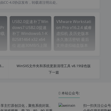
CC-4.0协议发布，转载请注明出处。
USB2.0提速补丁Win
VMware Workstati
 Pr
dows7 USB2.0提速
on Pro v16.2.4 威睿
业卸载
补丁 Windows6.1-K
虚拟机 及历史版本
B2581464 x32 x64
永久激活密钥 最后
位 超越30MB/S上限
支持虚拟磁盘版本
Office2016-2019 安装辅助工具 Office Tool Plus v8.3.1 正式版
WinSXS文件夹和系统更新清理工具 v8.19绿色版
下一篇
本站公众号:
分享主打原创汉化，聚焦系统封装、
扫一扫关注公众号
戏视频，带 70、80、90 后重
众号仅用于获取解