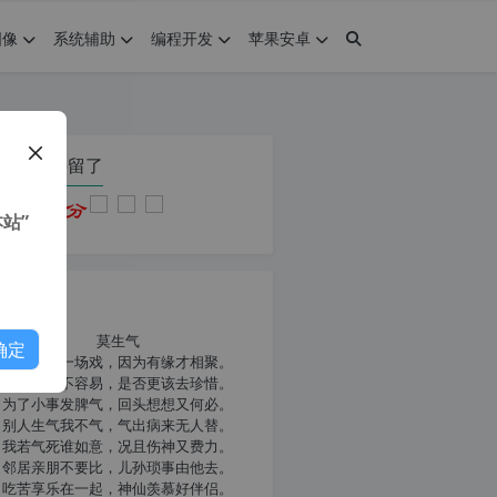
图像
系统辅助
编程开发
苹果安卓
在本页停留了
站”
我共勉
莫生气
确定
人生就像一场戏，因为有缘才相聚。
相扶到老不容易，是否更该去珍惜。
为了小事发脾气，回头想想又何必。
别人生气我不气，气出病来无人替。
我若气死谁如意，况且伤神又费力。
邻居亲朋不要比，儿孙琐事由他去。
吃苦享乐在一起，神仙羡慕好伴侣。