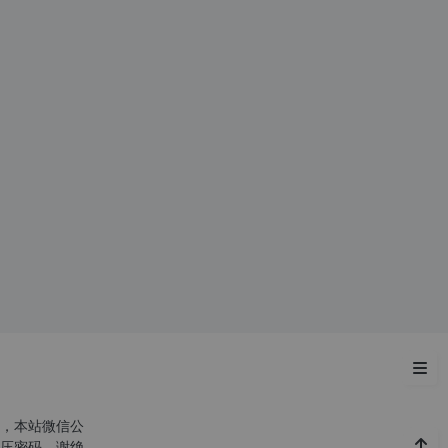
期
功能说明
，本站微信公
压密码，谢绝