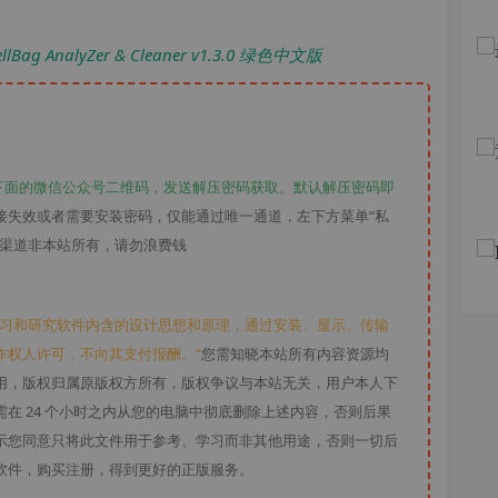
AnalyZer & Cleaner v1.3.0 绿色中文版
下面的微信公众号二维码，发送解压密码获取。默认解压密码即
接失效或者需要安装密码，仅能通过唯一通道，左下方菜单“私
款渠道非本站所有，请勿浪费钱
学习和研究软件内含的设计思想和原理，通过安装、显示、传输
作权人许可，不向其支付报酬。”
您需知晓本站所有内容资源均
用，版权归属原版权方所有，版权争议与本站无关，用户本人下
在 24 个小时之内从您的电脑中彻底删除上述内容，否则后果
示您同意只将此文件用于参考、学习而非其他用途，否则一切后
软件，购买注册，得到更好的正版服务。