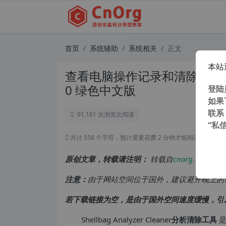
首页
系统辅助
系统相关
正文
本站
查看电脑操作记录和清除工具 ShellBa
0 绿色中文版
登陆
如果
联系
91,161 次浏览
次阅读
“私
共计 558 个字符，预计需要花费 2 分钟才能阅读完成。
原创文章，转载请注明：
转载自
cnorg.12hp.de
注意：
由于网站空间位于国外，建议避开晚上的
若下载链接为空，是由于国外空间速度缓慢，引
Shellbag Analyzer Cleaner
分析清除工具
是