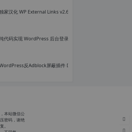
c
n
o
，本站微信公
r
压密码，谢绝
g.
复。
1