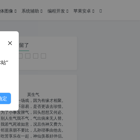
体图像
系统辅助
编程开发
苹果安卓
在本页停留了
站”
我共勉
莫生气
确定
人生就像一场戏，因为有缘才相聚。
相扶到老不容易，是否更该去珍惜。
为了小事发脾气，回头想想又何必。
别人生气我不气，气出病来无人替。
我若气死谁如意，况且伤神又费力。
邻居亲朋不要比，儿孙琐事由他去。
吃苦享乐在一起，神仙羡慕好伴侣。