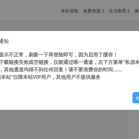
本站登陆
免费资源
生活教育
媒
通知
拼版插件 Quite Imposing plus 5.0e 中文/英文汉化破解版(附使用方法)
您
明： 转载自cnorg.12hp.de 注意：由于网站空间位于国
显示不正常，刷新一下再登陆即可，因为启用了缓存！
的访问高峰期...
下载链接失效或空链接，仅能通过唯一通道，左下方菜单“私信本
，其他通道均得不到任何回复！请不要浪费你的时间......
信本站”仅限本站VIP用户，其他用户不提供服务
你
阅读
2026年1月2日