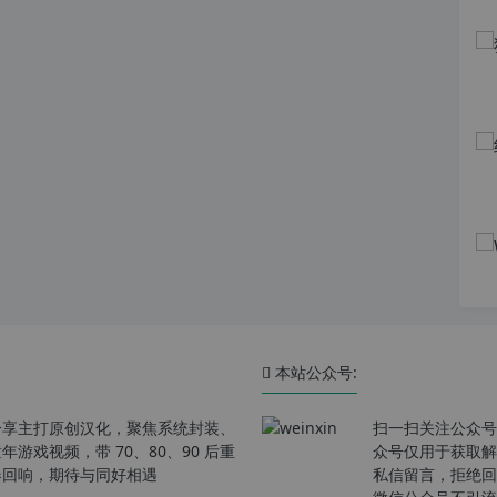
本站公众号:
分享主打原创汉化，聚焦系统封装、
扫一扫关注公众号
戏视频，带 70、80、90 后重
众号仅用于获取解
春回响，期待与同好相遇
私信留言，拒绝回