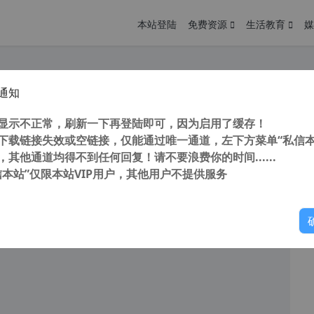
本站登陆
免费资源
生活教育
媒
通知
tudio Technician v9.2.191153 (数据恢复软件) 中文汉化特别版
您
明： 转载自cnorg.12hp.de 注意：由于网站空间位于国
显示不正常，刷新一下再登陆即可，因为启用了缓存！
的访问高峰期...
下载链接失效或空链接，仅能通过唯一通道，左下方菜单“私信本
，其他通道均得不到任何回复！请不要浪费你的时间......
信本站”仅限本站VIP用户，其他用户不提供服务
你
阅读
2026年6月29日