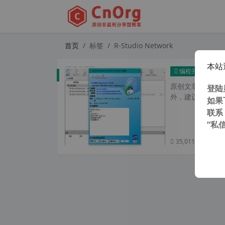
首页
标签
R-Studio Network
本站
R-S
编程开发
原创文章，转载请注
登陆
外，建议避开晚上
如果
联系
“私
35,011 次浏览
次