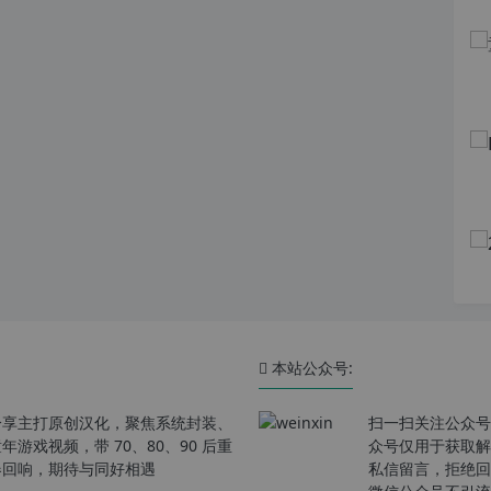
本站公众号:
分享主打原创汉化，聚焦系统封装、
扫一扫关注公众号
戏视频，带 70、80、90 后重
众号仅用于获取解
春回响，期待与同好相遇
私信留言，拒绝回