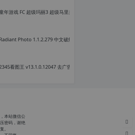
童年游戏 FC
原
创
文
章，
转
载
请
注
明：
转
载
自
c
n
o
r
g.
1
2
h
，本站微信公
p.
压密码，谢绝
d
复。
e