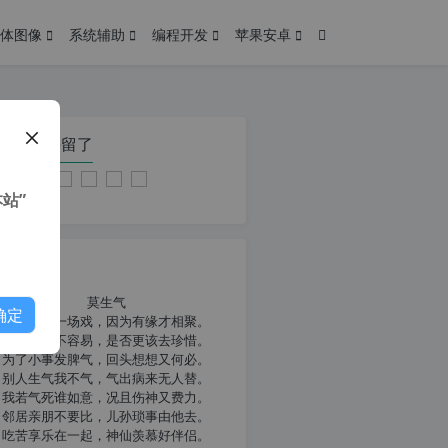
体图像
系统辅助
编程开发
苹果安卓
在本页停留了
站”
我共勉
莫生气
确定
人生就像一场戏，因为有缘才相聚。
相扶到老不容易，是否更该去珍惜。
为了小事发脾气，回头想想又何必。
别人生气我不气，气出病来无人替。
我若气死谁如意，况且伤神又费力。
邻居亲朋不要比，儿孙琐事由他去。
吃苦享乐在一起，神仙羡慕好伴侣。