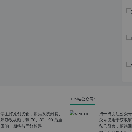
本站公众号:
分享主打原创汉化，聚焦系统封装、
扫一扫关注公众号
戏视频，带 70、80、90 后重
众号仅用于获取解
春回响，期待与同好相遇
私信留言，拒绝回