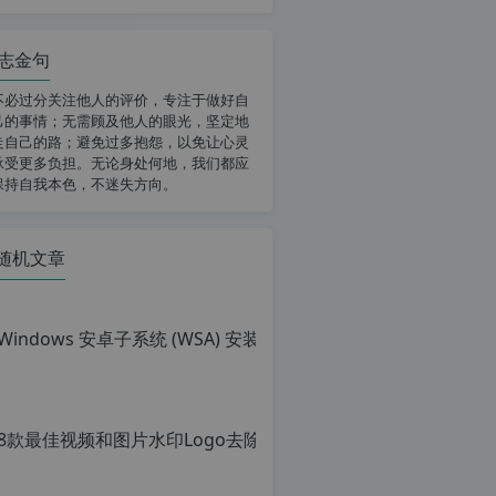
志金句
不必过分关注他人的评价，专注于做好自
己的事情；无需顾及他人的眼光，坚定地
走自己的路；避免过多抱怨，以免让心灵
承受更多负担。无论身处何地，我们都应
保持自我本色，不迷失方向。
随机文章
Win
原
创
文
章，
8款最佳视频和图片水印Lo
转
载
原
请
创
注
文
明：
章，