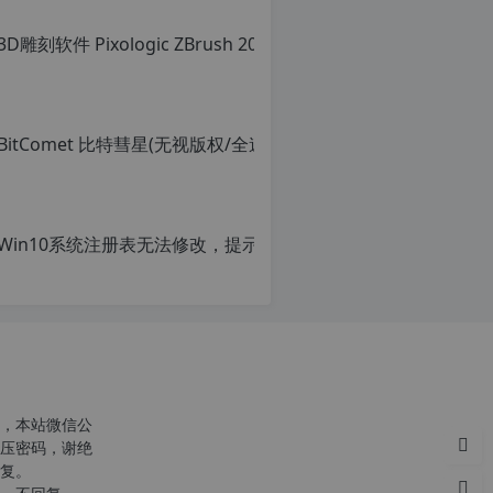
转
转
载
载
自
请
c
注
n
明：
o
转
r
载
g.
自
1
c
2
n
h
o
p.
r
d
g.
e
1
注
2
意：
h
由
p.
于
d
网
e
站
注
空
意：
，本站微信公
间
由
压密码，谢绝
位
于
复。
于
网
国
站