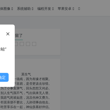
体图像
系统辅助
编程开发
苹果安卓
在本页停留了
站”
我共勉
莫生气
确定
人生就像一场戏，因为有缘才相聚。
相扶到老不容易，是否更该去珍惜。
为了小事发脾气，回头想想又何必。
别人生气我不气，气出病来无人替。
我若气死谁如意，况且伤神又费力。
邻居亲朋不要比，儿孙琐事由他去。
吃苦享乐在一起，神仙羡慕好伴侣。