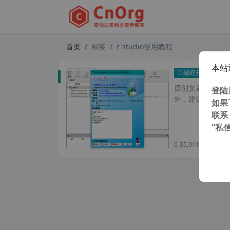
首页
标签
r-studio使用教程
本站
R-S
编程开发
原创文章，转载请注
登陆
外，建议避开晚上
如果
联系
“私
35,011 次浏览
次