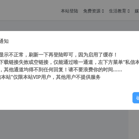
本站登陆
免费资源
生活教育
媒
通知
tudio Technician v9.2.191153 (数据恢复软件) 中文汉化特别版
您
明： 转载自cnorg.12hp.de 注意：由于网站空间位于国
显示不正常，刷新一下再登陆即可，因为启用了缓存！
的访问高峰期...
下载链接失效或空链接，仅能通过唯一通道，左下方菜单“私信本
，其他通道均得不到任何回复！请不要浪费你的时间......
信本站”仅限本站VIP用户，其他用户不提供服务
你
阅读
2026年6月29日