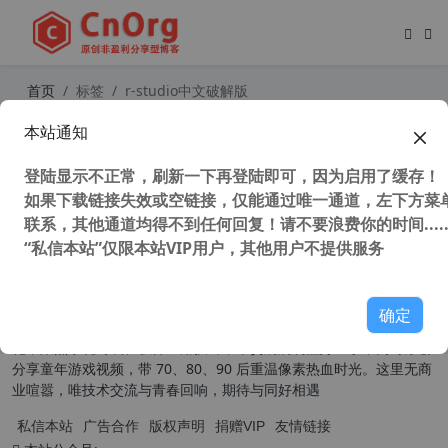
首页
标签
r-studio中文破解版
本站通知
R-Studio Technician v9.2.191153
(数据恢复软件) 中文汉化特别版
登陆显示不正常，刷新一下再登陆即可，因为启用了缓存！
35,011 次浏览
编程开发
如果下载链接失效或空链接，仅能通过唯一通道，左下方菜单
联系，其他通道均得不到任何回复！请不要浪费你的时间.....
“私信本站”仅限本站VIP用户，其他用户不提供服务
关于我们
确定
本扎根草根，为普通用户提供实用有趣的内容。技术分享主打原创汉
化，聚焦系统封装、软件应用技巧，干货满满易懂好上手；同时原创
分享童年游戏视频，带 70、80、90 后重温像素热血时光。这里无商
业喧嚣，唯技术交流与青春回响，期待与同好相遇
私信本站
广告合作
版权声明
捐赠VIP
友情链接