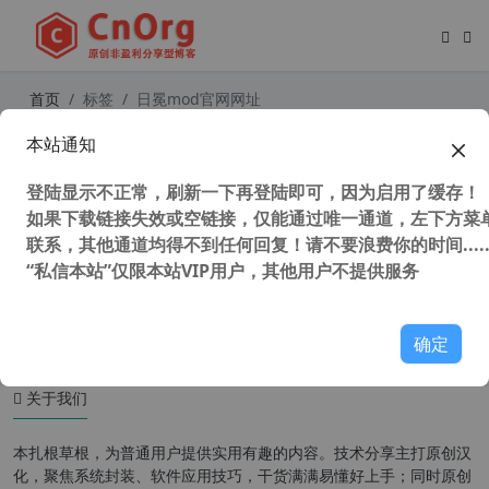
首页
标签
日冕mod官网网址
本站通知
命令与征服 红色警戒3:日冕MOD 3.5.
8242.25318/3.184 版 最强中国阵营
登陆显示不正常，刷新一下再登陆即可，因为启用了缓存！
如果下载链接失效或空链接，仅能通过唯一通道，左下方菜单
联系，其他通道均得不到任何回复！请不要浪费你的时间.....
“私信本站”仅限本站VIP用户，其他用户不提供服务
34,722 次浏览
童年游戏
确定
关于我们
本扎根草根，为普通用户提供实用有趣的内容。技术分享主打原创汉
化，聚焦系统封装、软件应用技巧，干货满满易懂好上手；同时原创