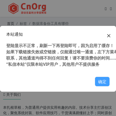
首页
标签
数据库备份工具有哪些
本站通知
独家汉化 SQLBackupAndFTP v12.4.
8 数据库自动备份软件 可备份到云盘f
登陆显示不正常，刷新一下再登陆即可，因为启用了缓存！
tp等
如果下载链接失效或空链接，仅能通过唯一通道，左下方菜单
联系，其他通道均得不到任何回复！请不要浪费你的时间.....
“私信本站”仅限本站VIP用户，其他用户不提供服务
56,991 次浏览
编程工具
确定
关于我们
本扎根草根，为普通用户提供实用有趣的内容。技术分享主打原创汉
化，聚焦系统封装、软件应用技巧，干货满满易懂好上手；同时原创