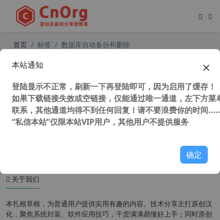
首页
标签
数据库自动备份和删除
本站通知
独家汉化 SQLBackupAndFTP v12.4.
8 数据库自动备份软件 可备份到云盘f
登陆显示不正常，刷新一下再登陆即可，因为启用了缓存！
tp等
如果下载链接失效或空链接，仅能通过唯一通道，左下方菜单
联系，其他通道均得不到任何回复！请不要浪费你的时间.....
“私信本站”仅限本站VIP用户，其他用户不提供服务
56,991 次浏览
编程工具
确定
关于我们
本扎根草根，为普通用户提供实用有趣的内容。技术分享主打原创汉
化，聚焦系统封装、软件应用技巧，干货满满易懂好上手；同时原创