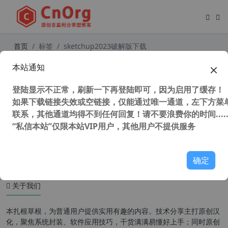
首页
标签
sketchup2023破解版下载
本站通知
草图大师 SketchUp Pro 2023 v23.1.
319 中文版64位 独家直装补丁 附安
登陆显示不正常，刷新一下再登陆即可，因为启用了缓存！
装教程
如果下载链接失效或空链接，仅能通过唯一通道，左下方菜单
联系，其他通道均得不到任何回复！请不要浪费你的时间.....
“私信本站”仅限本站VIP用户，其他用户不提供服务
57,095 次浏览
图形图像
确定
关于我们
本扎根草根，为普通用户提供实用有趣的内容。技术分享主打原创汉
化，聚焦系统封装、软件应用技巧，干货满满易懂好上手；同时原创