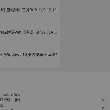
c
r
g
p
，本站微信公
压密码，谢绝
复。