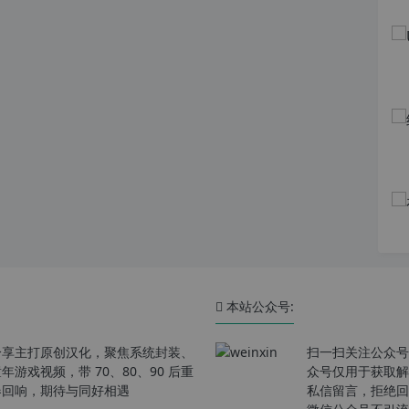
本站公众号:
分享主打原创汉化，聚焦系统封装、
扫一扫关注公众号
戏视频，带 70、80、90 后重
众号仅用于获取解
春回响，期待与同好相遇
私信留言，拒绝回