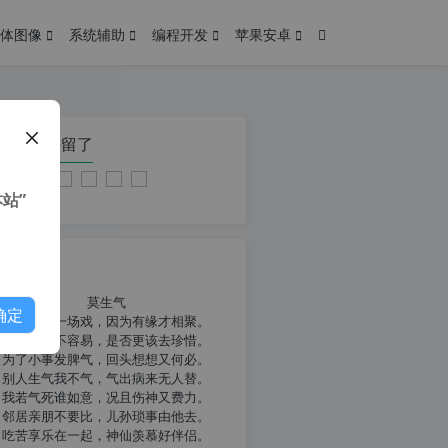
体图像
系统辅助
编程开发
苹果安卓
在本页停留了
站”
我共勉
莫生气
确定
人生就像一场戏，因为有缘才相聚。
相扶到老不容易，是否更该去珍惜。
为了小事发脾气，回头想想又何必。
别人生气我不气，气出病来无人替。
我若气死谁如意，况且伤神又费力。
邻居亲朋不要比，儿孙琐事由他去。
吃苦享乐在一起，神仙羡慕好伴侣。