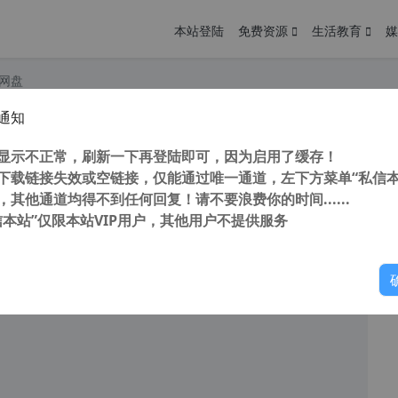
本站登陆
免费资源
生活教育
媒
度网盘
通知
 SketchUp Pro 2023 v23.1.319 中文版64位 独家直装补丁 附安装教程
您
明： 转载自 cnorg.12hp.de 注意： 由于网站空间位于国
显示不正常，刷新一下再登陆即可，因为启用了缓存！
访问高...
下载链接失效或空链接，仅能通过唯一通道，左下方菜单“私信本
，其他通道均得不到任何回复！请不要浪费你的时间......
信本站”仅限本站VIP用户，其他用户不提供服务
你
阅读
2026年5月24日