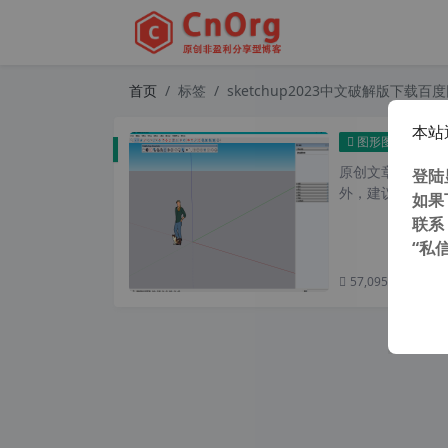
首页
标签
sketchup2023中文破解版下载百
本站
草图大师
图形图像
原创文章，转载请注
登陆
外，建议避开晚上的
如果
联系
“私
57,095 次浏览
次