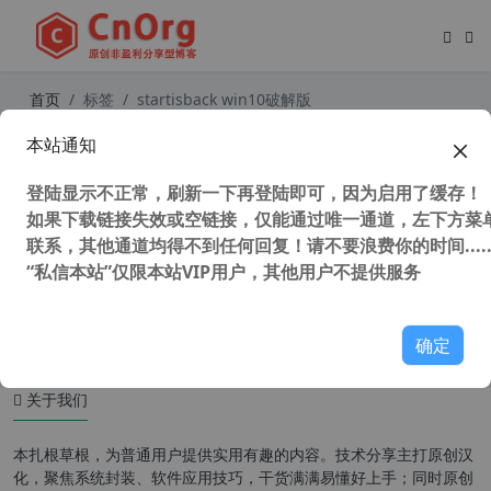
首页
标签
startisback win10破解版
本站通知
StartIsBack (Win10开始菜单增强工
具) v2.9.17 中文直装破解版
登陆显示不正常，刷新一下再登陆即可，因为启用了缓存！
如果下载链接失效或空链接，仅能通过唯一通道，左下方菜单
联系，其他通道均得不到任何回复！请不要浪费你的时间.....
“私信本站”仅限本站VIP用户，其他用户不提供服务
56,435 次浏览
系统相关
确定
关于我们
本扎根草根，为普通用户提供实用有趣的内容。技术分享主打原创汉
化，聚焦系统封装、软件应用技巧，干货满满易懂好上手；同时原创