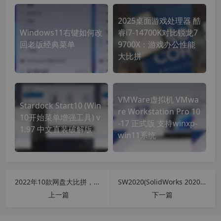
2025桌面游戏处理器‌ 酷
Windows11右键如何改
睿i7-14700K对比锐龙7
回老版经典菜单
9700X：游戏办公性能
大比拼
VMWare虚拟机 VMwa
Stardock Start10 (Win
re Workstation Pro 10
10开始菜单增强工具) v
-17 正式版 支持winxp-
1.97 中文直装破解版
win11系统
2022年10款网盘大比拼，总有一款适合你
SW2020(SolidWorks 2020 SP2) 简体官方中文版(附破解文件)
上一篇
下一篇