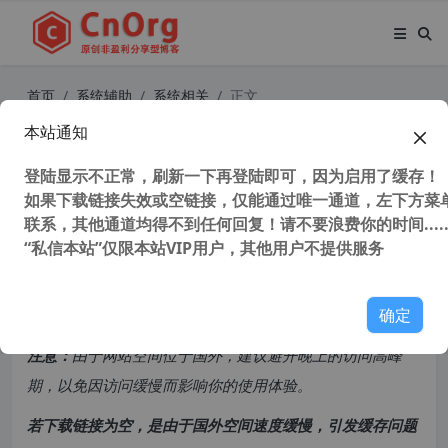
首页
系统辅助
系统相关
正文
本站通知
StartIsBack (Win10开始菜单增强工
具) v2.9.17 中文直装破解版
登陆显示不正常，刷新一下再登陆即可，因为启用了缓存！
如果下载链接失效或空链接，仅能通过唯一通道，左下方菜单
联系，其他通道均得不到任何回复！请不要浪费你的时间.....
56,435 次浏览
次阅读
“私信本站”仅限本站VIP用户，其他用户不提供服务
共计 1323 个字符，预计需要花费 4 分钟才能阅读完成。
确定
原创文章，转载请注明：
转载自
cnorg.12hp.de
注意：
由于网站空间位于国外，建议避开晚上的访问高峰
期，以免因访问缓慢而影响你的使用体验。
若下载链接为空，是由于国外空间速度缓慢，引发缓存问题