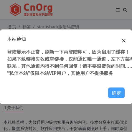
首页
标签
startisback激活码密钥
本站通知
StartIsBack (Win10开始菜单增强工
具) v2.9.17 中文直装破解版
登陆显示不正常，刷新一下再登陆即可，因为启用了缓存！
如果下载链接失效或空链接，仅能通过唯一通道，左下方菜单
联系，其他通道均得不到任何回复！请不要浪费你的时间.....
“私信本站”仅限本站VIP用户，其他用户不提供服务
56,435 次浏览
系统相关
确定
关于我们
本扎根草根，为普通用户提供实用有趣的内容。技术分享主打原创汉
化，聚焦系统封装、软件应用技巧，干货满满易懂好上手；同时原创