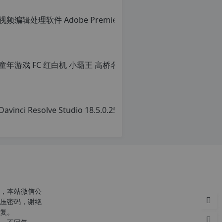
c
n
o
，本站微信公
r
压密码，谢绝
g.
复。
1