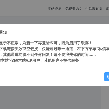
本站登陆
免费资源
生活教育
媒
通知
化 Tenorshare ReiBoot Pro 9.2.0.11中文版 iPhone系统修复
您
明： 转载自 cnorg.12hp.de 注意： 由于网站空间位于国
显示不正常，刷新一下再登陆即可，因为启用了缓存！
访问高...
下载链接失效或空链接，仅能通过唯一通道，左下方菜单“私信本
，其他通道均得不到任何回复！请不要浪费你的时间......
信本站”仅限本站VIP用户，其他用户不提供服务
你
阅读
2026年4月9日