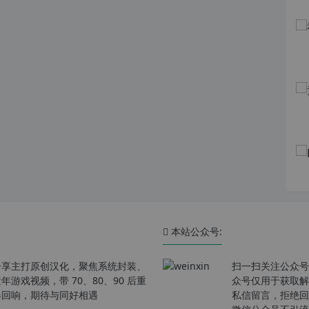
本站公众号:
分享主打原创汉化，聚焦系统封装、
扫一扫关注公众号
戏视频，带 70、80、90 后重
众号仅用于获取解
春回响，期待与同好相遇
私信留言，拒绝回