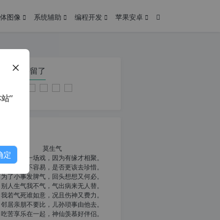
体图像
系统辅助
编程开发
苹果安卓
在本页停留了
站”
我共勉
莫生气
确定
人生就像一场戏，因为有缘才相聚。
相扶到老不容易，是否更该去珍惜。
为了小事发脾气，回头想想又何必。
别人生气我不气，气出病来无人替。
我若气死谁如意，况且伤神又费力。
邻居亲朋不要比，儿孙琐事由他去。
吃苦享乐在一起，神仙羡慕好伴侣。