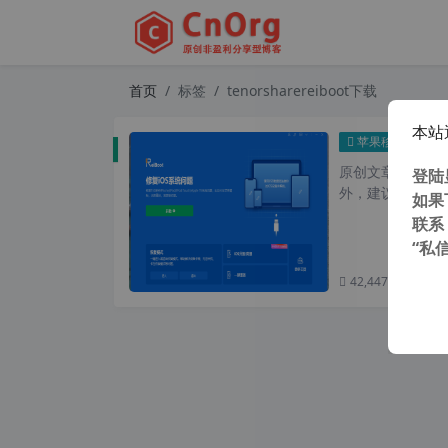
首页
标签
tenorsharereiboot下载
本站
独家汉
苹果移动
原创文章，转载请注
登陆
外，建议避开晚上的
如果
联系
“私
42,447 次浏览
次