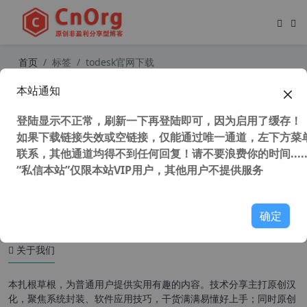
首页
标签
todesk官网下载
本站通知
独家 ToDesk (远程控制软件) v4.7.6
经典版PC电脑版 免广告 免VIP 不修
登陆显示不正常，刷新一下再登陆即可，因为启用了缓存！
改官方文件
如果下载链接失效或空链接，仅能通过唯一通道，左下方菜单
联系，其他通道均得不到任何回复！请不要浪费你的时间.....
“私信本站”仅限本站VIP用户，其他用户不提供服务
6,249 次浏览
办公网络
确定
关于我们
本扎根草根，为普通用户提供实用有趣的内容。技术分享主打原创汉
化，聚焦系统封装、软件应用技巧，干货满满易懂好上手；同时原创