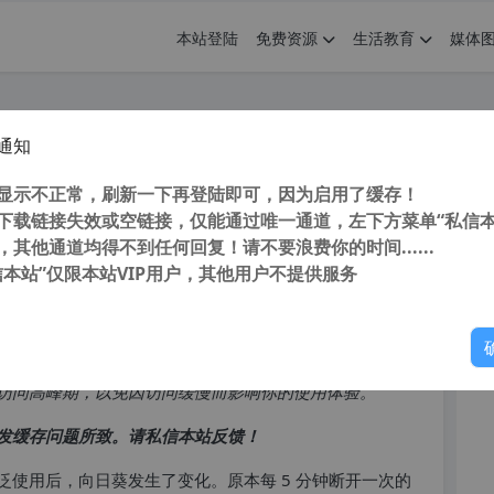
本站登陆
免费资源
生活教育
媒体
通知
v4.7.6 经典版PC电脑版 免广告 免VIP
您
显示不正常，刷新一下再登陆即可，因为启用了缓存！
下载链接失效或空链接，仅能通过唯一通道，左下方菜单“私信本
，其他通道均得不到任何回复！请不要浪费你的时间......
信本站”仅限本站VIP用户，其他用户不提供服务
你
访问高峰期，以免因访问缓慢而影响你的使用体验。
发缓存问题所致。请私信本站反馈！
被广泛使用后，向日葵发生了变化。原本每 5 分钟断开一次的