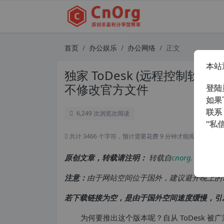
首页
办公娱乐
办公网络
正文
本站
独家 ToDesk (远程控制软件) 
不修改官方文件
登陆
如果
联系
6,249 次浏览
次阅读
“私
共计 3466 个字符，预计需要花费 9 分钟才能阅读完成。
原创文章，转载请注明：
转载自
cnorg.12hp.de
注意：
由于网站空间位于国外，建议避开晚上的
若下载链接为空，是由于国外空间速度缓慢，引
为何要推出这个版本呢？自从 ToDesk 