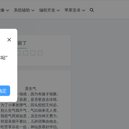
图像
系统辅助
编程开发
苹果安卓
在本页停留了
站”
我共勉
莫生气
确定
人生就像一场戏，因为有缘才相聚。
相扶到老不容易，是否更该去珍惜。
为了小事发脾气，回头想想又何必。
别人生气我不气，气出病来无人替。
我若气死谁如意，况且伤神又费力。
邻居亲朋不要比，儿孙琐事由他去。
吃苦享乐在一起，神仙羡慕好伴侣。