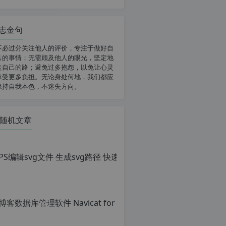
志金句
不必过分关注他人的评价，专注于做好自
己的事情；无需顾及他人的眼光，坚定地
走自己的路；避免过多抱怨，以免让心灵
承受更多负担。无论身处何地，我们都应
保持自我本色，不迷失方向。
随机文章
PS编辑sv
原
创
文
章，
转
载
请
注