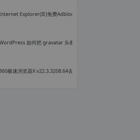
明：
转
载
自
c
n
Wor
o
r
原
g.
创
1
文
2
章，
h
转
p.
载
d
请
e
注
注
明：
意：
转
由
载
于
自
网
c
站
n
空
o
间
r
位
g.
于
1