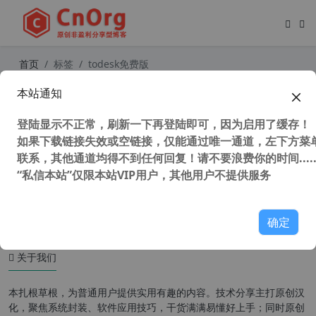
首页
标签
todesk免费版
本站通知
独家 ToDesk (远程控制软件) v4.7.6
经典版PC电脑版 免广告 免VIP 不修
登陆显示不正常，刷新一下再登陆即可，因为启用了缓存！
改官方文件
如果下载链接失效或空链接，仅能通过唯一通道，左下方菜单
联系，其他通道均得不到任何回复！请不要浪费你的时间.....
“私信本站”仅限本站VIP用户，其他用户不提供服务
6,249 次浏览
办公网络
确定
关于我们
本扎根草根，为普通用户提供实用有趣的内容。技术分享主打原创汉
化，聚焦系统封装、软件应用技巧，干货满满易懂好上手；同时原创