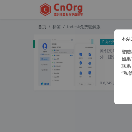
首页
标签
todesk免费破解版
本站
独家 
办公网络
原创文章，转载请注
登陆
外，建议避开晚上的
如果
联系
“私
6,249 次浏览
次阅