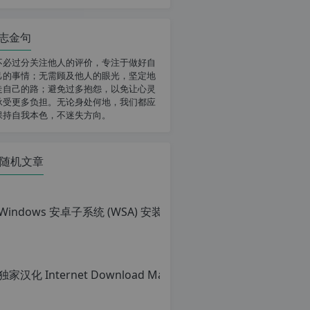
志金句
不必过分关注他人的评价，专注于做好自
己的事情；无需顾及他人的眼光，坚定地
走自己的路；避免过多抱怨，以免让心灵
承受更多负担。无论身处何地，我们都应
保持自我本色，不迷失方向。
随机文章
Win
原
创
文
章，
转
载
请
注
明：