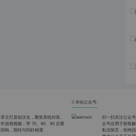
本站公众号:
分享主打原创汉化，聚焦系统封装、
扫一扫关注公众号
戏视频，带 70、80、90 后重
众号仅用于获取解
春回响，期待与同好相遇
私信留言，拒绝回