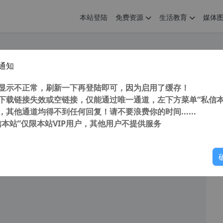
本站登陆
免费资源
生活教育
媒体
通知
ToDesk (远程控制软件) v4.7.6 经典版PC电脑版 免广告 免VIP 不修改官方文件
您
明： 转载自 cnorg.12hp.de 注意： 由于网站空间位于国
显示不正常，刷新一下再登陆即可，因为启用了缓存！
访问高...
下载链接失效或空链接，仅能通过唯一通道，左下方菜单“私信本
，其他通道均得不到任何回复！请不要浪费你的时间......
信本站”仅限本站VIP用户，其他用户不提供服务
你
读
2026年1月6日