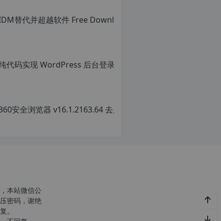
转
载
自
c
n
o
r
g.
1
2
h
p.
d
e
注
意：
由
于
网
c
站
n
空
o
，本站微信公
间
r
压密码，谢绝
位
g.
复。
于
1
国