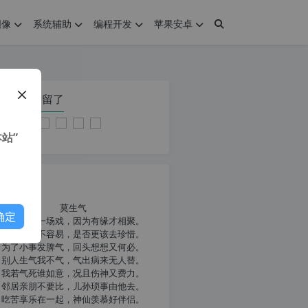
图像
系统辅助
编程开发
苹果安卓
在本页停留了
站”
我共勉
莫生气
确定
人生就像一场戏，因为有缘才相聚。
相扶到老不容易，是否更该去珍惜。
为了小事发脾气，回头想想又何必。
别人生气我不气，气出病来无人替。
我若气死谁如意，况且伤神又费力。
邻居亲朋不要比，儿孙琐事由他去。
吃苦享乐在一起，神仙羡慕好伴侣。