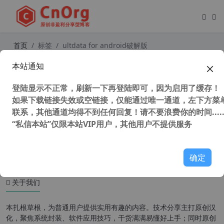
首页
标签
ultdata for android破解版
本站通知
独家汉化 Tenorshare UltData for i
OS 9.4.16.0 中文版 苹果数据恢复软
登陆显示不正常，刷新一下再登陆即可，因为启用了缓存！
件
如果下载链接失效或空链接，仅能通过唯一通道，左下方菜单
联系，其他通道均得不到任何回复！请不要浪费你的时间.....
“私信本站”仅限本站VIP用户，其他用户不提供服务
36,343 次浏览
苹果移动
确定
关于我们
本扎根草根，为普通用户提供实用有趣的内容。技术分享主打原创汉
化，聚焦系统封装、软件应用技巧，干货满满易懂好上手；同时原创