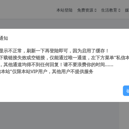
本站登陆
免费资源
生活教育
媒
通知
 Tenorshare UltData for iOS 9.4.16.0 中文版 苹果数据恢复软件
您
明： 转载自 cnorg.12hp.de 注意： 由于网站空间位于国
显示不正常，刷新一下再登陆即可，因为启用了缓存！
访问高...
下载链接失效或空链接，仅能通过唯一通道，左下方菜单“私信本
，其他通道均得不到任何回复！请不要浪费你的时间......
信本站”仅限本站VIP用户，其他用户不提供服务
你
阅读
2026年4月9日