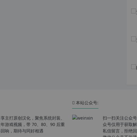
本站公众号:
分享主打原创汉化，聚焦系统封装、
扫一扫关注公众号
戏视频，带 70、80、90 后重
众号仅用于获取解
春回响，期待与同好相遇
私信留言，拒绝回