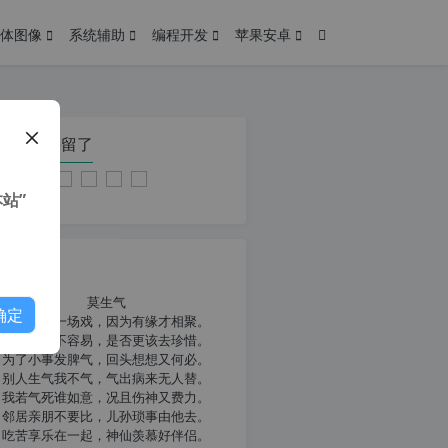
体图像
系统辅助
编程开发
苹果安卓
在本页停留了
站”
我共勉
莫生气
确定
人生就像一场戏，因为有缘才相聚。
相扶到老不容易，是否更该去珍惜。
为了小事发脾气，回头想想又何必。
别人生气我不气，气出病来无人替。
我若气死谁如意，况且伤神又费力。
邻居亲朋不要比，儿孙琐事由他去。
吃苦享乐在一起，神仙羡慕好伴侣。