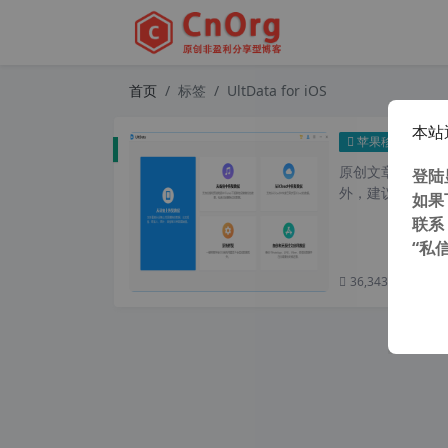
首页
标签
UltData for iOS
本站
独家汉化
苹果移动
原创文章，转载请注
登陆
外，建议避开晚上的
如果
联系
“私
36,343 次浏览
次