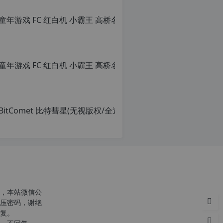
c
r
g
c
，本站微信公
p
r
压密码，谢绝
g
复。