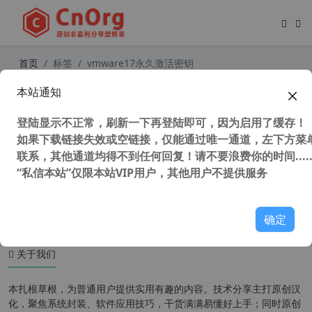
首页
标签
vmware17永久激活密钥
本站通知
VMWare虚拟机 VMware Workstati
on Pro 10-17 正式版 支持winxp-win
登陆显示不正常，刷新一下再登陆即可，因为启用了缓存！
11系统
如果下载链接失效或空链接，仅能通过唯一通道，左下方菜单
联系，其他通道均得不到任何回复！请不要浪费你的时间.....
“私信本站”仅限本站VIP用户，其他用户不提供服务
37,804 次浏览
系统相关
确定
关于我们
本扎根草根，为普通用户提供实用有趣的内容。技术分享主打原创汉
化，聚焦系统封装、软件应用技巧，干货满满易懂好上手；同时原创