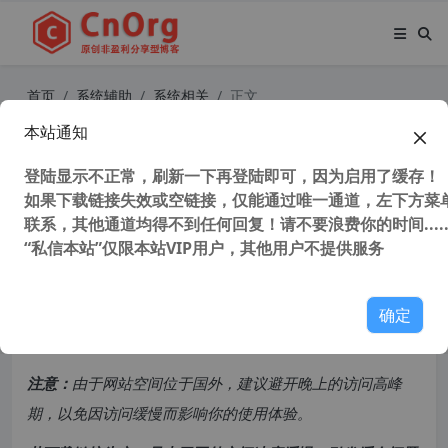
首页
系统辅助
系统相关
正文
本站通知
VMWare虚拟机 VMware Workstati
on Pro 10-17 正式版 支持winxp-win
登陆显示不正常，刷新一下再登陆即可，因为启用了缓存！
如果下载链接失效或空链接，仅能通过唯一通道，左下方菜单
11系统
联系，其他通道均得不到任何回复！请不要浪费你的时间.....
“私信本站”仅限本站VIP用户，其他用户不提供服务
37,804 次浏览
次阅读
共计 2125 个字符，预计需要花费 6 分钟才能阅读完成。
确定
原创文章，转载请注明：
转载自
cnorg.12hp.de
注意：
由于网站空间位于国外，建议避开晚上的访问高峰
期，以免因访问缓慢而影响你的使用体验。