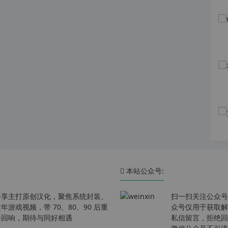
本站公众号:
分享主打原创汉化，聚焦系统封装、
扫一扫关注公众号
戏视频，带 70、80、90 后重
众号仅用于获取解
春回响，期待与同好相遇
私信留言，拒绝回