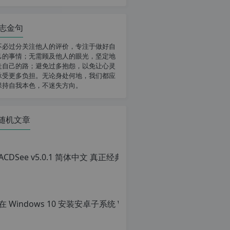
志金句
不必过分关注他人的评价，专注于做好自
己的事情；无需顾及他人的眼光，坚定地
走自己的路；避免过多抱怨，以免让心灵
承受更多负担。无论身处何地，我们都应
保持自我本色，不迷失方向。
随机文章
ACD
原
创
文
章，
转
载
请
注
明：