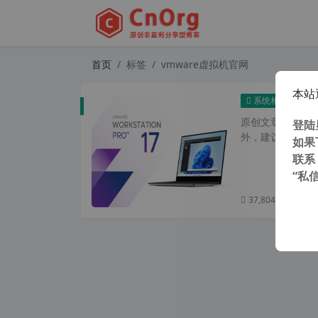
首页
标签
vmware虚拟机官网
本站
VMWa
系统相关
原创文章，转载请注
登陆
外，建议避开晚上
如果
联系
“私
37,804 次浏览
次