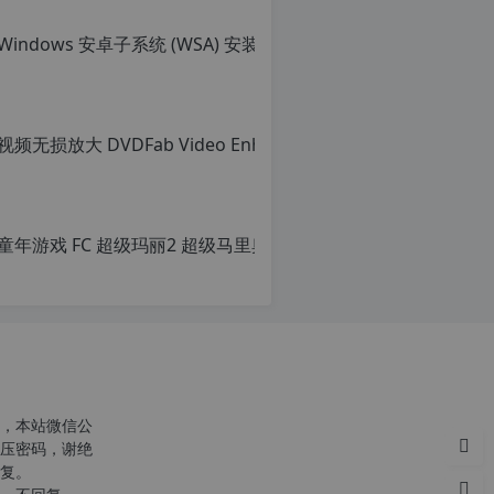
Win
转
载
原
自
创
c
文
n
章，
o
转
r
载
g.
请
1
注
2
明：
童年游戏 FC
h
转
p.
载
原
d
自
创
e
c
文
注
n
章，
意：
o
转
由
r
载
于
g.
请
网
1
注
站
2
明：
空
h
转
，本站微信公
间
p.
载
压密码，谢绝
位
d
自
复。
于
e
c
国