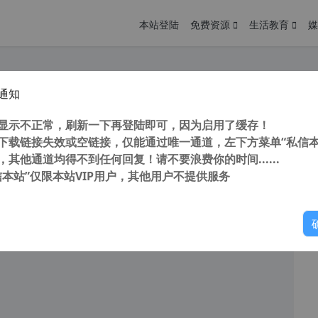
本站登陆
免费资源
生活教育
媒
通知
re虚拟机 VMware Workstation Pro 10-17 正式版 支持winxp-win11系统
您
明： 转载自cnorg.12hp.de 注意：由于网站空间位于国
显示不正常，刷新一下再登陆即可，因为启用了缓存！
的访问高峰期...
下载链接失效或空链接，仅能通过唯一通道，左下方菜单“私信本
，其他通道均得不到任何回复！请不要浪费你的时间......
信本站”仅限本站VIP用户，其他用户不提供服务
你
阅读
2026年6月5日