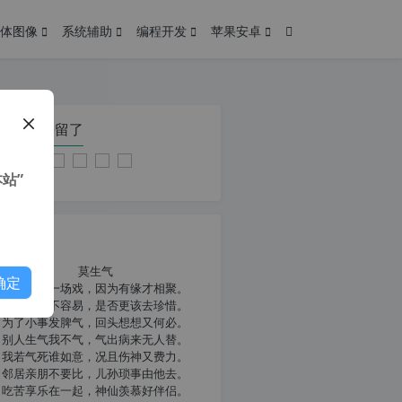
体图像
系统辅助
编程开发
苹果安卓
在本页停留了
站”
我共勉
莫生气
确定
人生就像一场戏，因为有缘才相聚。
相扶到老不容易，是否更该去珍惜。
为了小事发脾气，回头想想又何必。
别人生气我不气，气出病来无人替。
我若气死谁如意，况且伤神又费力。
邻居亲朋不要比，儿孙琐事由他去。
吃苦享乐在一起，神仙羡慕好伴侣。