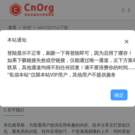
首页
标签
win1021h2下载
本站通知
微软Win10 21H2 正式版Build 1904
4.1288官方纯净ISO 镜像下载 (微软
登陆显示不正常，刷新一下再登陆即可，因为启用了缓存！
MSDN / VL 官方原版系统)
如果下载链接失效或空链接，仅能通过唯一通道，左下方菜单
联系，其他通道均得不到任何回复！请不要浪费你的时间.....
“私信本站”仅限本站VIP用户，其他用户不提供服务
27,913 次浏览
操作系统
确定
关于我们
本扎根草根，为普通用户提供实用有趣的内容。技术分享主打原创汉
化，聚焦系统封装、软件应用技巧，干货满满易懂好上手；同时原创